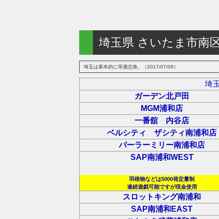
埼玉県 さいたま市南
埼玉は基本的に等価交換。（2017/07/09）
埼
ガーデン北戸田
MGM浦和店
一番舘 内谷店
ベルシティ ザシティ南浦和店
パーラーミリー南浦和店
SAP南浦和WEST
羽根物などは5000発定量制
連続遊戯可能ですが現金使用
スロットキング南浦和
SAP南浦和EAST