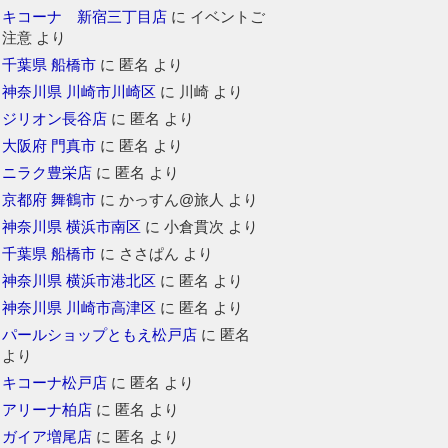
キコーナ 新宿三丁目店
に
イベントご
注意
より
千葉県 船橋市
に
匿名
より
神奈川県 川崎市川崎区
に
川崎
より
ジリオン長谷店
に
匿名
より
大阪府 門真市
に
匿名
より
ニラク豊栄店
に
匿名
より
京都府 舞鶴市
に
かっすん@旅人
より
神奈川県 横浜市南区
に
小倉貫次
より
千葉県 船橋市
に
ささぱん
より
神奈川県 横浜市港北区
に
匿名
より
神奈川県 川崎市高津区
に
匿名
より
パールショップともえ松戸店
に
匿名
より
キコーナ松戸店
に
匿名
より
アリーナ柏店
に
匿名
より
ガイア増尾店
に
匿名
より