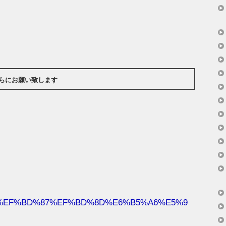
らにお願い致します
D%8D%EF%BD%87%EF%BD%8D%E6%B5%A6%E5%9