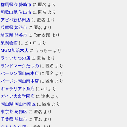
群馬県 伊勢崎市
に
匿名
より
和歌山県 岩出市
に
匿名
より
アビバ新杉田店
に
匿名
より
兵庫県 姫路市
に
匿名
より
埼玉県 熊谷市
に
Tom次郎
より
巣鴨会館
に
ピエロ
より
MGM加治木店
に
うっちー
より
ラッツたつの店
に
匿名
より
ランドマークたつの
に
匿名
より
バージン岡山南本店
に
匿名
より
バージン岡山南本店
に
匿名
より
ギャラリア下条店
に
ast
より
ガイア大泉学園店
に
達也
より
岡山県 岡山市南区
に
匿名
より
東京都 葛飾区
に
匿名
より
千葉県 船橋市
に
匿名
より
Ｇ＆Ｌ佐久店
に
匿名
より