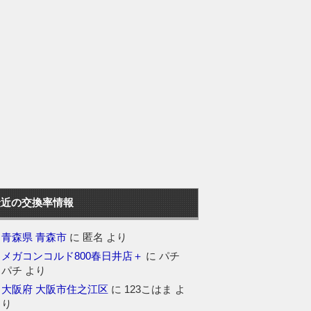
最近の交換率情報
青森県 青森市
に
匿名
より
メガコンコルド800春日井店＋
に
パチ
パチ
より
大阪府 大阪市住之江区
に
123こはま
よ
り