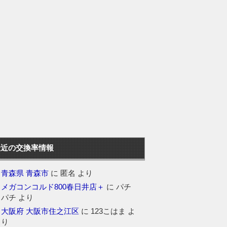
最近の交換率情報
青森県 青森市
に
匿名
より
メガコンコルド800春日井店＋
に
パチ
パチ
より
大阪府 大阪市住之江区
に
123こはま
よ
り