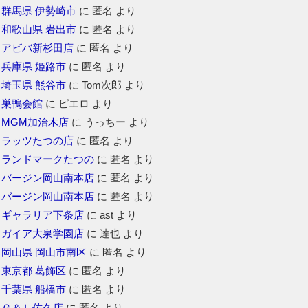
群馬県 伊勢崎市
に
匿名
より
和歌山県 岩出市
に
匿名
より
アビバ新杉田店
に
匿名
より
兵庫県 姫路市
に
匿名
より
埼玉県 熊谷市
に
Tom次郎
より
巣鴨会館
に
ピエロ
より
MGM加治木店
に
うっちー
より
ラッツたつの店
に
匿名
より
ランドマークたつの
に
匿名
より
バージン岡山南本店
に
匿名
より
バージン岡山南本店
に
匿名
より
ギャラリア下条店
に
ast
より
ガイア大泉学園店
に
達也
より
岡山県 岡山市南区
に
匿名
より
東京都 葛飾区
に
匿名
より
千葉県 船橋市
に
匿名
より
Ｇ＆Ｌ佐久店
に
匿名
より