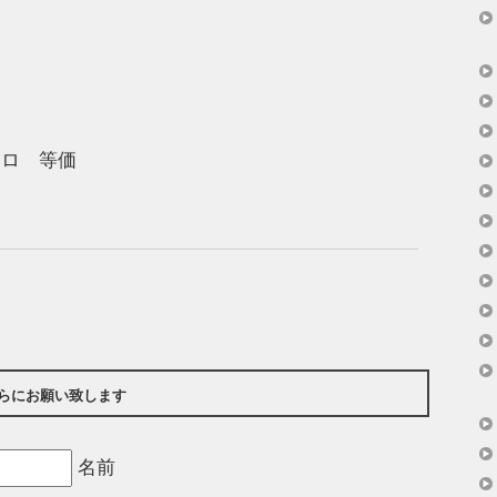
スロ 等価
らにお願い致します
名前