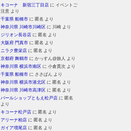
キコーナ 新宿三丁目店
に
イベントご
注意
より
千葉県 船橋市
に
匿名
より
神奈川県 川崎市川崎区
に
川崎
より
ジリオン長谷店
に
匿名
より
大阪府 門真市
に
匿名
より
ニラク豊栄店
に
匿名
より
京都府 舞鶴市
に
かっすん@旅人
より
神奈川県 横浜市南区
に
小倉貫次
より
千葉県 船橋市
に
ささぱん
より
神奈川県 横浜市港北区
に
匿名
より
神奈川県 川崎市高津区
に
匿名
より
パールショップともえ松戸店
に
匿名
より
キコーナ松戸店
に
匿名
より
アリーナ柏店
に
匿名
より
ガイア増尾店
に
匿名
より