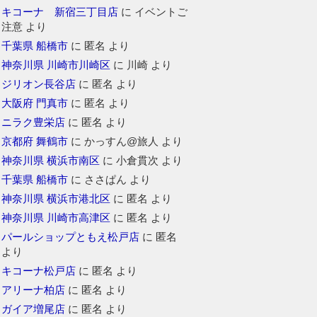
キコーナ 新宿三丁目店
に
イベントご
注意
より
千葉県 船橋市
に
匿名
より
神奈川県 川崎市川崎区
に
川崎
より
ジリオン長谷店
に
匿名
より
大阪府 門真市
に
匿名
より
ニラク豊栄店
に
匿名
より
京都府 舞鶴市
に
かっすん@旅人
より
神奈川県 横浜市南区
に
小倉貫次
より
千葉県 船橋市
に
ささぱん
より
神奈川県 横浜市港北区
に
匿名
より
神奈川県 川崎市高津区
に
匿名
より
パールショップともえ松戸店
に
匿名
より
キコーナ松戸店
に
匿名
より
アリーナ柏店
に
匿名
より
ガイア増尾店
に
匿名
より