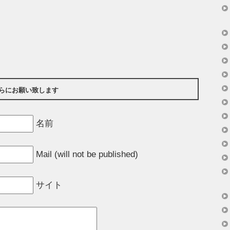
らにお願い致します
名前
Mail (will not be published)
サイト