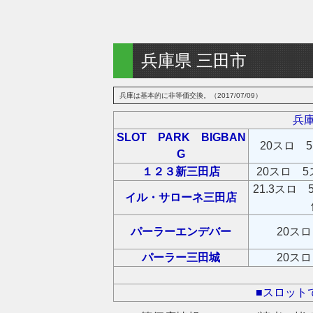
兵庫県 三田市
兵庫は基本的に非等価交換。（2017/07/09）
兵
SLOT PARK BIGBAN
20スロ 5
G
１２３新三田店
20スロ 
21.3スロ 
イル・サローネ三田店
パーラーエンデバー
20ス
パーラー三田城
20ス
■スロット