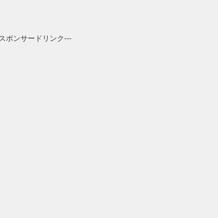
--スポンサードリンク---