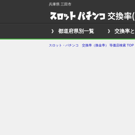
兵庫県 三田市
都道府県別一覧
交換率と
スロット・パチンコ 交換率（換金率） 等価店検索 TOP