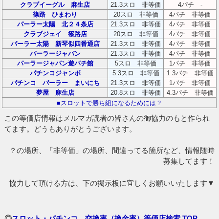
クラブイーグル 麻生店
21.3スロ 非等価
4パチ -
篠路 ひまわり
20スロ 非等価
4パチ 非等価
パーラー太陽 北２４条店
21.3スロ 非等価
4パチ 非等価
クラブジェイ 篠路店
20スロ 非等価
4パチ 非等価
パーラー太陽 新琴似四番通店
21.3スロ 非等価
4パチ 非等価
パーラージャパン
21.3スロ 非等価
4パチ 非等価
パーラージャパン遊パチ館
5スロ 非等価
1パチ 非等価
パチンコジャンボ
5.3スロ 非等価
1.3パチ 非等価
パチンコ パーラー まいにち
21.3スロ 非等価
1パチ 非等価
夢屋 麻生店
20.8スロ 非等価
4.3パチ 非等価
■スロットで勝ち組になるためには？
この等価店情報はメルマガ読者の皆さんの御協力のもと作られ
てます。どうもありがとうございます。
？の場所、「非等価」の場所、間違ってる箇所など、情報随時
募集してます！
協力して頂ける方は、下の掲示板に宜しくお願いいたします▼
◎
スロット・パチンコ 交換率（換金率）等価店検索 TOP