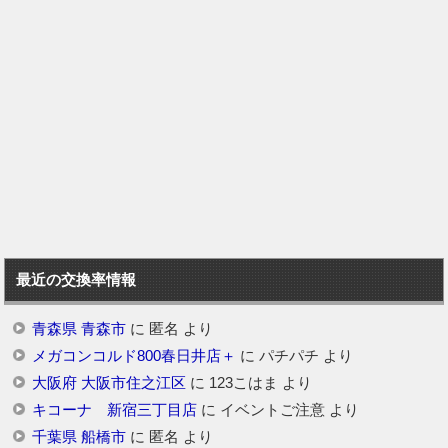
最近の交換率情報
青森県 青森市
に
匿名
より
メガコンコルド800春日井店＋
に
パチパチ
より
大阪府 大阪市住之江区
に
123こはま
より
キコーナ 新宿三丁目店
に
イベントご注意
より
千葉県 船橋市
に
匿名
より