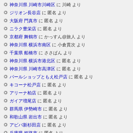
神奈川県 川崎市川崎区
に
川崎
より
ジリオン長谷店
に
匿名
より
大阪府 門真市
に
匿名
より
ニラク豊栄店
に
匿名
より
京都府 舞鶴市
に
かっすん@旅人
より
神奈川県 横浜市南区
に
小倉貫次
より
千葉県 船橋市
に
ささぱん
より
神奈川県 横浜市港北区
に
匿名
より
神奈川県 川崎市高津区
に
匿名
より
パールショップともえ松戸店
に
匿名
より
キコーナ松戸店
に
匿名
より
アリーナ柏店
に
匿名
より
ガイア増尾店
に
匿名
より
群馬県 伊勢崎市
に
匿名
より
和歌山県 岩出市
に
匿名
より
アビバ新杉田店
に
匿名
より