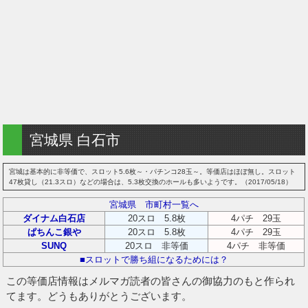
宮城県 白石市
宮城は基本的に非等価で、スロット5.6枚～・パチンコ28玉～。等価店はほぼ無し。スロット
47枚貸し（21.3スロ）などの場合は、5.3枚交換のホールも多いようです。（2017/05/18）
宮城県 市町村一覧へ
ダイナム白石店
20スロ 5.8枚
4パチ 29玉
ぱちんこ銀や
20スロ 5.8枚
4パチ 29玉
SUNQ
20スロ 非等価
4パチ 非等価
■スロットで勝ち組になるためには？
この等価店情報はメルマガ読者の皆さんの御協力のもと作られ
てます。どうもありがとうございます。