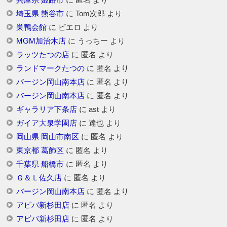
兵庫県 姫路市
に
匿名
より
埼玉県 熊谷市
に
Tom次郎
より
巣鴨会館
に
ピエロ
より
MGM加治木店
に
うっちー
より
ラッツたつの店
に
匿名
より
ランドマークたつの
に
匿名
より
バージン岡山南本店
に
匿名
より
バージン岡山南本店
に
匿名
より
ギャラリア下条店
に
ast
より
ガイア大泉学園店
に
達也
より
岡山県 岡山市南区
に
匿名
より
東京都 葛飾区
に
匿名
より
千葉県 船橋市
に
匿名
より
Ｇ＆Ｌ佐久店
に
匿名
より
バージン岡山南本店
に
匿名
より
アビバ新杉田店
に
匿名
より
アビバ新杉田店
に
匿名
より