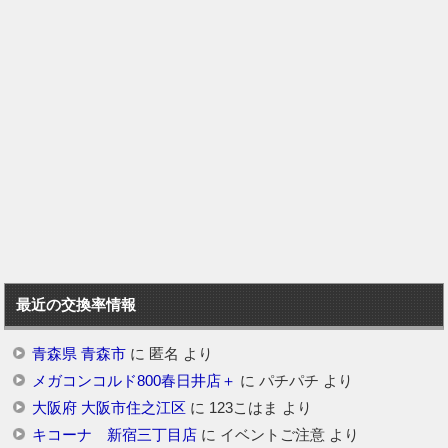
最近の交換率情報
青森県 青森市
に
匿名
より
メガコンコルド800春日井店＋
に
パチパチ
より
大阪府 大阪市住之江区
に
123こはま
より
キコーナ 新宿三丁目店
に
イベントご注意
より