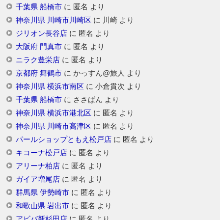
千葉県 船橋市
に
匿名
より
神奈川県 川崎市川崎区
に
川崎
より
ジリオン長谷店
に
匿名
より
大阪府 門真市
に
匿名
より
ニラク豊栄店
に
匿名
より
京都府 舞鶴市
に
かっすん@旅人
より
神奈川県 横浜市南区
に
小倉貫次
より
千葉県 船橋市
に
ささぱん
より
神奈川県 横浜市港北区
に
匿名
より
神奈川県 川崎市高津区
に
匿名
より
パールショップともえ松戸店
に
匿名
より
キコーナ松戸店
に
匿名
より
アリーナ柏店
に
匿名
より
ガイア増尾店
に
匿名
より
群馬県 伊勢崎市
に
匿名
より
和歌山県 岩出市
に
匿名
より
アビバ新杉田店
に
匿名
より