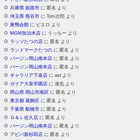
兵庫県 姫路市
に
匿名
より
埼玉県 熊谷市
に
Tom次郎
より
巣鴨会館
に
ピエロ
より
MGM加治木店
に
うっちー
より
ラッツたつの店
に
匿名
より
ランドマークたつの
に
匿名
より
バージン岡山南本店
に
匿名
より
バージン岡山南本店
に
匿名
より
ギャラリア下条店
に
ast
より
ガイア大泉学園店
に
達也
より
岡山県 岡山市南区
に
匿名
より
東京都 葛飾区
に
匿名
より
千葉県 船橋市
に
匿名
より
Ｇ＆Ｌ佐久店
に
匿名
より
バージン岡山南本店
に
匿名
より
アビバ新杉田店
に
匿名
より