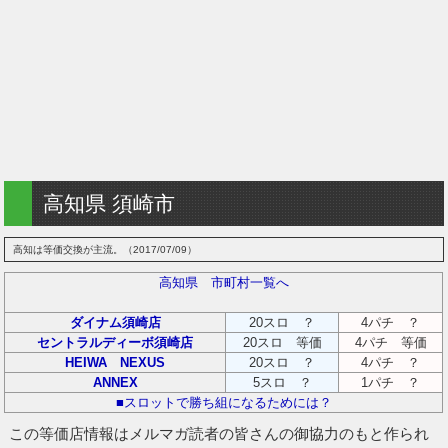
高知県 須崎市
高知は等価交換が主流。（2017/07/09）
高知県 市町村一覧へ
ダイナム須崎店
20スロ ？
4パチ ？
セントラルディーボ須崎店
20スロ 等価
4パチ 等価
HEIWA NEXUS
20スロ ？
4パチ ？
ANNEX
5スロ ？
1パチ ？
■スロットで勝ち組になるためには？
この等価店情報はメルマガ読者の皆さんの御協力のもと作られ