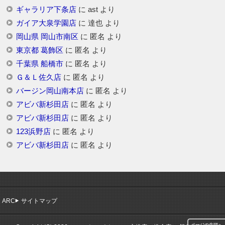
ギャラリア下条店
に
ast
より
ガイア大泉学園店
に
達也
より
岡山県 岡山市南区
に
匿名
より
東京都 葛飾区
に
匿名
より
千葉県 船橋市
に
匿名
より
Ｇ＆Ｌ佐久店
に
匿名
より
バージン岡山南本店
に
匿名
より
アビバ新杉田店
に
匿名
より
アビバ新杉田店
に
匿名
より
123浜野店
に
匿名
より
アビバ新杉田店
に
匿名
より
ARC
サイトマップ