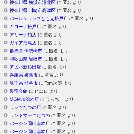
神奈川県 横浜市港北区
に
匿名
より
神奈川県 川崎市高津区
に
匿名
より
パールショップともえ松戸店
に
匿名
より
キコーナ松戸店
に
匿名
より
アリーナ柏店
に
匿名
より
ガイア増尾店
に
匿名
より
群馬県 伊勢崎市
に
匿名
より
和歌山県 岩出市
に
匿名
より
アビバ新杉田店
に
匿名
より
兵庫県 姫路市
に
匿名
より
埼玉県 熊谷市
に
Tom次郎
より
巣鴨会館
に
ピエロ
より
MGM加治木店
に
うっちー
より
ラッツたつの店
に
匿名
より
ランドマークたつの
に
匿名
より
バージン岡山南本店
に
匿名
より
バージン岡山南本店
に
匿名
より