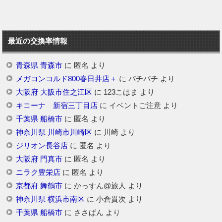
最近の交換率情報
青森県 青森市
に
匿名
より
メガコンコルド800春日井店＋
に
パチパチ
より
大阪府 大阪市住之江区
に
123こはま
より
キコーナ 新宿三丁目店
に
イベントご注意
より
千葉県 船橋市
に
匿名
より
神奈川県 川崎市川崎区
に
川崎
より
ジリオン長谷店
に
匿名
より
大阪府 門真市
に
匿名
より
ニラク豊栄店
に
匿名
より
京都府 舞鶴市
に
かっすん@旅人
より
神奈川県 横浜市南区
に
小倉貫次
より
千葉県 船橋市
に
ささぱん
より