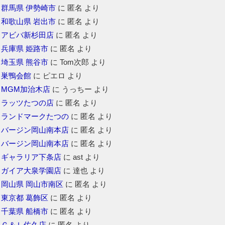
群馬県 伊勢崎市
に
匿名
より
和歌山県 岩出市
に
匿名
より
アビバ新杉田店
に
匿名
より
兵庫県 姫路市
に
匿名
より
埼玉県 熊谷市
に
Tom次郎
より
巣鴨会館
に
ピエロ
より
MGM加治木店
に
うっちー
より
ラッツたつの店
に
匿名
より
ランドマークたつの
に
匿名
より
バージン岡山南本店
に
匿名
より
バージン岡山南本店
に
匿名
より
ギャラリア下条店
に
ast
より
ガイア大泉学園店
に
達也
より
岡山県 岡山市南区
に
匿名
より
東京都 葛飾区
に
匿名
より
千葉県 船橋市
に
匿名
より
Ｇ＆Ｌ佐久店
に
匿名
より