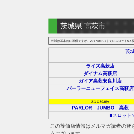
茨城県 高萩市
茨城は基本的に等価ですが、2017/08/01までにスロット5.5枚
茨
ライズ高萩店
ダイナム高萩店
ガイア高萩安良川店
パーラーニューフェイス高萩店
2スロ80.0枚
PARLOR JUMBO 高萩
■スロット
この等価店情報はメルマガ読者の皆
うございます。