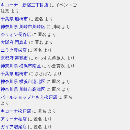
キコーナ 新宿三丁目店
に
イベントご
注意
より
千葉県 船橋市
に
匿名
より
神奈川県 川崎市川崎区
に
川崎
より
ジリオン長谷店
に
匿名
より
大阪府 門真市
に
匿名
より
ニラク豊栄店
に
匿名
より
京都府 舞鶴市
に
かっすん@旅人
より
神奈川県 横浜市南区
に
小倉貫次
より
千葉県 船橋市
に
ささぱん
より
神奈川県 横浜市港北区
に
匿名
より
神奈川県 川崎市高津区
に
匿名
より
パールショップともえ松戸店
に
匿名
より
キコーナ松戸店
に
匿名
より
アリーナ柏店
に
匿名
より
ガイア増尾店
に
匿名
より