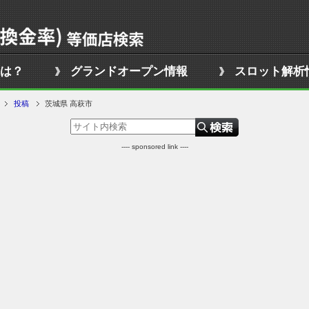
は？
グランドオープン情報
スロット解析
投稿
茨城県 高萩市
---- sponsored link ----