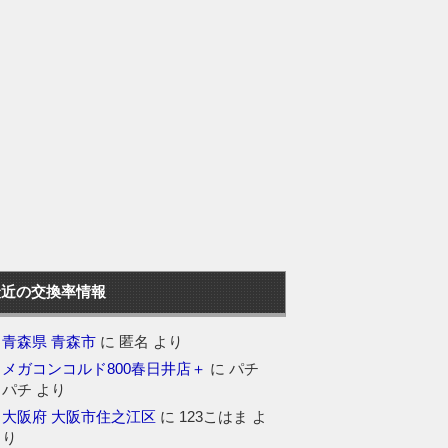
最近の交換率情報
青森県 青森市
に
匿名
より
メガコンコルド800春日井店＋
に
パチ
パチ
より
大阪府 大阪市住之江区
に
123こはま
よ
り