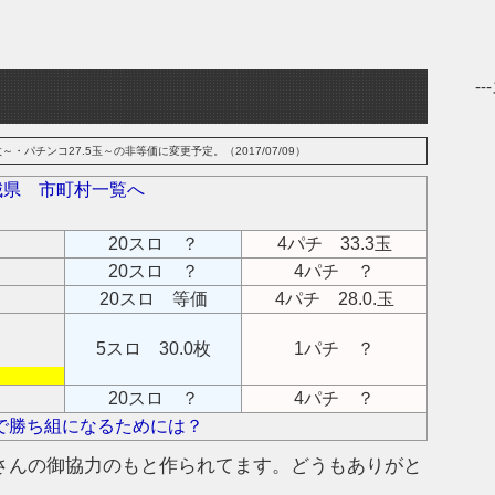
-
～・パチンコ27.5玉～の非等価に変更予定。（2017/07/09）
城県 市町村一覧へ
20スロ ？
4パチ 33.3玉
20スロ ？
4パチ ？
20スロ 等価
4パチ 28.0.玉
5スロ 30.0枚
1パチ ？
20スロ ？
4パチ ？
で勝ち組になるためには？
さんの御協力のもと作られてます。どうもありがと