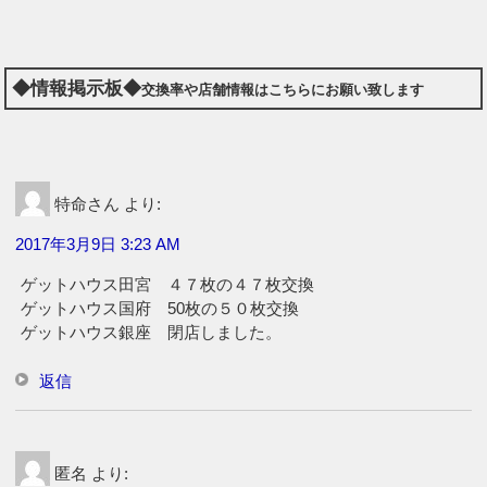
◆情報掲示板◆
交換率や店舗情報はこちらにお願い致します
特命さん
より:
2017年3月9日 3:23 AM
ゲットハウス田宮 ４７枚の４７枚交換
ゲットハウス国府 50枚の５０枚交換
ゲットハウス銀座 閉店しました。
返信
匿名
より: