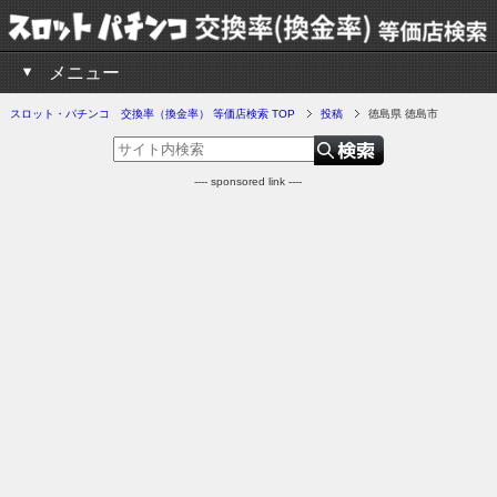
メニュー
スロット・パチンコ 交換率（換金率） 等価店検索 TOP
投稿
徳島県 徳島市
---- sponsored link ----