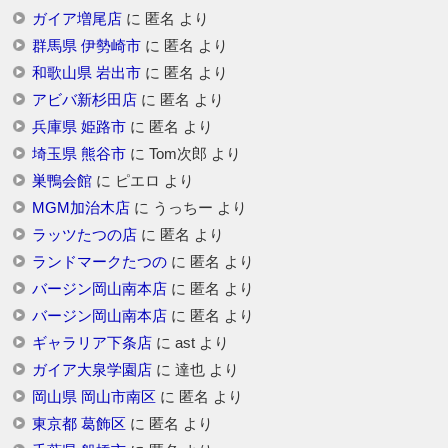
ガイア増尾店
に
匿名
より
群馬県 伊勢崎市
に
匿名
より
和歌山県 岩出市
に
匿名
より
アビバ新杉田店
に
匿名
より
兵庫県 姫路市
に
匿名
より
埼玉県 熊谷市
に
Tom次郎
より
巣鴨会館
に
ピエロ
より
MGM加治木店
に
うっちー
より
ラッツたつの店
に
匿名
より
ランドマークたつの
に
匿名
より
バージン岡山南本店
に
匿名
より
バージン岡山南本店
に
匿名
より
ギャラリア下条店
に
ast
より
ガイア大泉学園店
に
達也
より
岡山県 岡山市南区
に
匿名
より
東京都 葛飾区
に
匿名
より