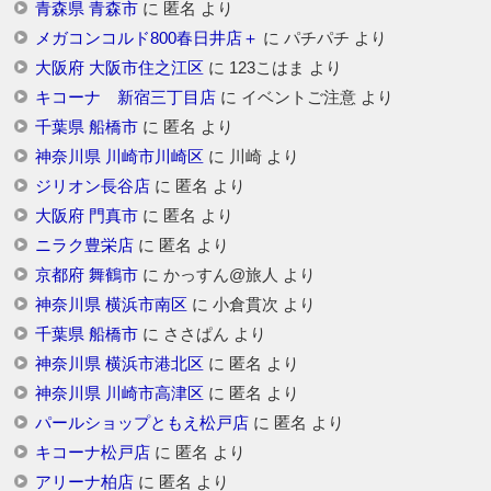
青森県 青森市
に
匿名
より
メガコンコルド800春日井店＋
に
パチパチ
より
大阪府 大阪市住之江区
に
123こはま
より
キコーナ 新宿三丁目店
に
イベントご注意
より
千葉県 船橋市
に
匿名
より
神奈川県 川崎市川崎区
に
川崎
より
ジリオン長谷店
に
匿名
より
大阪府 門真市
に
匿名
より
ニラク豊栄店
に
匿名
より
京都府 舞鶴市
に
かっすん@旅人
より
神奈川県 横浜市南区
に
小倉貫次
より
千葉県 船橋市
に
ささぱん
より
神奈川県 横浜市港北区
に
匿名
より
神奈川県 川崎市高津区
に
匿名
より
パールショップともえ松戸店
に
匿名
より
キコーナ松戸店
に
匿名
より
アリーナ柏店
に
匿名
より