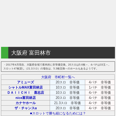
大阪府 富田林市
・2017年4月現在、大阪府全域で基本的に非等価交換。20スロは5.6枚～、4パチは33玉～。
スロット47枚貸し（21.3スロ）の場合は、5.3枚交換～のホールもあるようです。
大阪府 市町村一覧へ
アミューズ
20スロ 非等価
4パチ 非等価
シャトルMAX富田林店
10スロ 非等価
1パチ 非等価
ＤＡＩＩＣＨＩ 喜志店
10スロ 非等価
4パチ 非等価
nice富田林店
20スロ 非等価
4パチ 非等価
カナヤホール
21.3スロ 非等価
4パチ 非等価
ザ・チャンスα
20スロ 非等価
4パチ 非等価
■スロットで勝ち組になるためには？