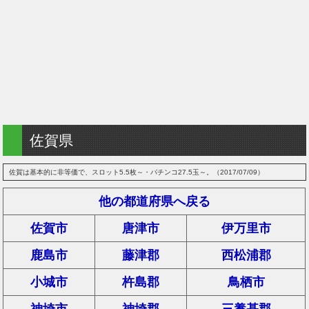
佐賀県
佐賀は基本的に非等価で、スロット5.5枚～・パチンコ27.5玉～。（2017/07/09）
他の都道府県へ戻る
佐賀市
唐津市
伊万里市
鹿島市
藤津郡
西松浦郡
小城市
杵島郡
鳥栖市
神埼市
神埼郡
三養基郡