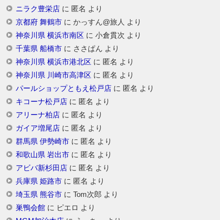
ニラク豊栄店
に
匿名
より
京都府 舞鶴市
に
かっすん@旅人
より
神奈川県 横浜市南区
に
小倉貫次
より
千葉県 船橋市
に
ささぱん
より
神奈川県 横浜市港北区
に
匿名
より
神奈川県 川崎市高津区
に
匿名
より
パールショップともえ松戸店
に
匿名
より
キコーナ松戸店
に
匿名
より
アリーナ柏店
に
匿名
より
ガイア増尾店
に
匿名
より
群馬県 伊勢崎市
に
匿名
より
和歌山県 岩出市
に
匿名
より
アビバ新杉田店
に
匿名
より
兵庫県 姫路市
に
匿名
より
埼玉県 熊谷市
に
Tom次郎
より
巣鴨会館
に
ピエロ
より