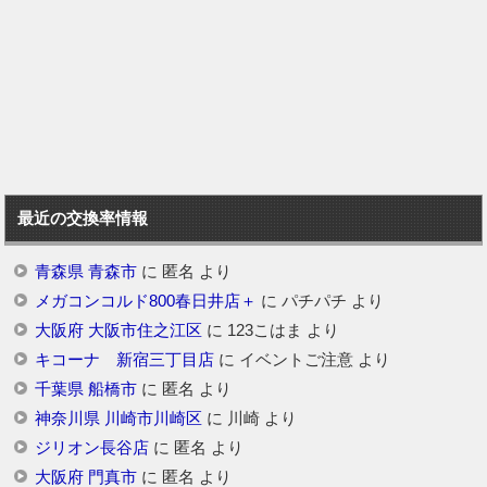
最近の交換率情報
青森県 青森市
に
匿名
より
メガコンコルド800春日井店＋
に
パチパチ
より
大阪府 大阪市住之江区
に
123こはま
より
キコーナ 新宿三丁目店
に
イベントご注意
より
千葉県 船橋市
に
匿名
より
神奈川県 川崎市川崎区
に
川崎
より
ジリオン長谷店
に
匿名
より
大阪府 門真市
に
匿名
より