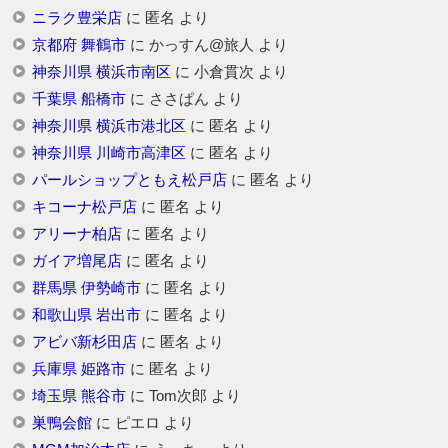
ニラク豊栄店
に
匿名
より
京都府 舞鶴市
に
かっすん@旅人
より
神奈川県 横浜市南区
に
小倉貫次
より
千葉県 船橋市
に
ささぱん
より
神奈川県 横浜市港北区
に
匿名
より
神奈川県 川崎市高津区
に
匿名
より
パールショップともえ松戸店
に
匿名
より
キコーナ松戸店
に
匿名
より
アリーナ柏店
に
匿名
より
ガイア増尾店
に
匿名
より
群馬県 伊勢崎市
に
匿名
より
和歌山県 岩出市
に
匿名
より
アビバ新杉田店
に
匿名
より
兵庫県 姫路市
に
匿名
より
埼玉県 熊谷市
に
Tom次郎
より
巣鴨会館
に
ピエロ
より