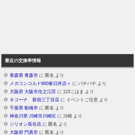
最近の交換率情報
青森県 青森市
に
匿名
より
メガコンコルド800春日井店＋
に
パチパチ
より
大阪府 大阪市住之江区
に
123こはま
より
キコーナ 新宿三丁目店
に
イベントご注意
より
千葉県 船橋市
に
匿名
より
神奈川県 川崎市川崎区
に
川崎
より
ジリオン長谷店
に
匿名
より
大阪府 門真市
に
匿名
より