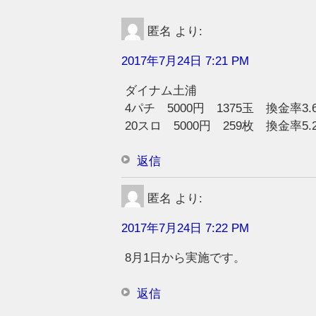
匿名
より:
2017年7月24日 7:21 PM
ダイナム土浦
4パチ 5000円 1375玉 換金率3.
20スロ 5000円 259枚 換金率5.
返信
匿名
より:
2017年7月24日 7:22 PM
8月1日から実施です。
返信