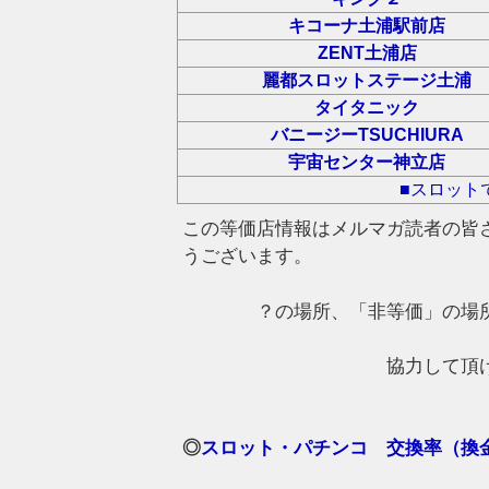
キコーナ土浦駅前店
ZENT土浦店
麗都スロットステージ土浦
タイタニック
バニージーTSUCHIURA
宇宙センター神立店
■スロット
この等価店情報はメルマガ読者の皆
うございます。
？の場所、「非等価」の場
協力して頂
◎
スロット・パチンコ 交換率（換金