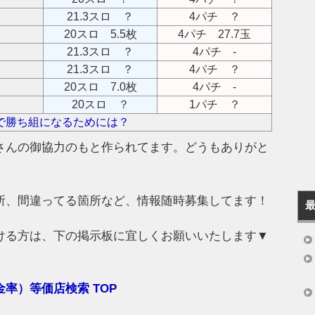
21.3スロ ？
4パチ ？
20スロ 5.5枚
4パチ 27.7玉
21.3スロ ？
4パチ -
21.3スロ ？
4パチ ？
20スロ 7.0枚
4パチ -
20スロ ？
1パチ ？
で勝ち組になるためには？
さんの御協力のもと作られてます。どうもありがと
所、間違ってる箇所など、情報随時募集してます！
ける方は、下の掲示板に宜しくお願いいたします▼
率）等価店検索 TOP