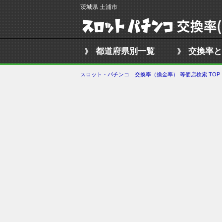
茨城県 土浦市
都道府県別一覧
交換率と
スロット・パチンコ 交換率（換金率） 等価店検索 TOP