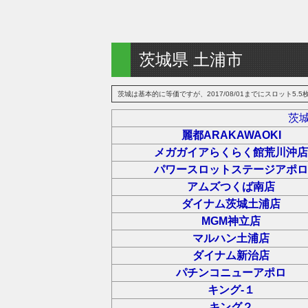
茨城県 土浦市
茨城は基本的に等価ですが、2017/08/01までにスロット5.5枚
茨
麗都ARAKAWAOKI
メガガイアらくらく館荒川沖店
パワースロットステージアポロ
アムズつくば南店
ダイナム茨城土浦店
MGM神立店
マルハン土浦店
ダイナム新治店
パチンコニューアポロ
キング-１
キング２