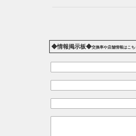
◆情報掲示板◆
交換率や店舗情報はこち