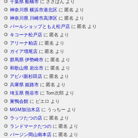
千葉県 船橋市
に
ささぱん
より
神奈川県 横浜市港北区
に
匿名
より
神奈川県 川崎市高津区
に
匿名
より
パールショップともえ松戸店
に
匿名
より
キコーナ松戸店
に
匿名
より
アリーナ柏店
に
匿名
より
ガイア増尾店
に
匿名
より
群馬県 伊勢崎市
に
匿名
より
和歌山県 岩出市
に
匿名
より
アビバ新杉田店
に
匿名
より
兵庫県 姫路市
に
匿名
より
埼玉県 熊谷市
に
Tom次郎
より
巣鴨会館
に
ピエロ
より
MGM加治木店
に
うっちー
より
ラッツたつの店
に
匿名
より
ランドマークたつの
に
匿名
より
バージン岡山南本店
に
匿名
より