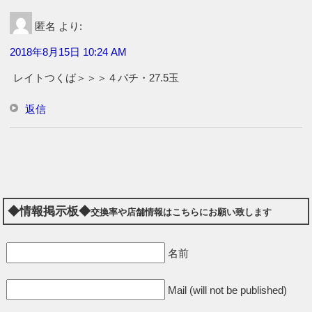
匿名
より:
2018年8月15日 10:24 AM
レイトつくば＞＞＞４パチ・27.5玉
返信
◆情報掲示板◆
交換率や店舗情報はこちらにお願い致します
名前
Mail (will not be published)