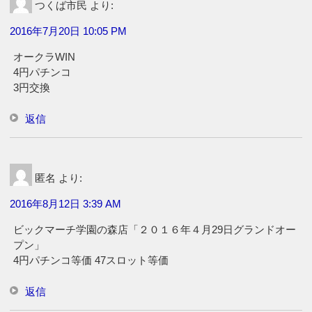
つくば市民
より:
2016年7月20日 10:05 PM
オークラWIN
4円パチンコ
3円交換
返信
匿名
より:
2016年8月12日 3:39 AM
ビックマーチ学園の森店「２０１６年４月29日グランドオー
プン」
4円パチンコ等価 47スロット等価
返信