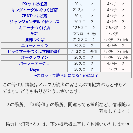
PXつくば桜店
20スロ ？
4パチ ？
キングイーグルズつくば店
21.3スロ ？
4パチ ？
ZENTつくば店
20スロ ？
4パチ ？
ジャンジャンデルノザウルス
20スロ ？
4パチ ？
キコーナつくば店
12.5スロ ？
2.5パチ ？
ACT
20スロ 6.0枚
4パチ -
麗都つくば
21.3スロ ？
4パチ 27.5玉
ニューオークラ
20スロ ？
4パチ ？
ビックマーチつくば学園の森店
21.3スロ 等価
4パチ 27.5玉
オークラウィン
20スロ ？
4パチ 33.3玉
パーラーオークラ
20スロ ？
4パチ ？
Days
20スロ ？
4パチ -
■スロットで勝ち組になるためには？
この等価店情報はメルマガ読者の皆さんの御協力のもと作られ
てます。どうもありがとうございます。
？の場所、「非等価」の場所、間違ってる箇所など、情報随時
募集してます！
協力して頂ける方は、下の掲示板に宜しくお願いいたします▼