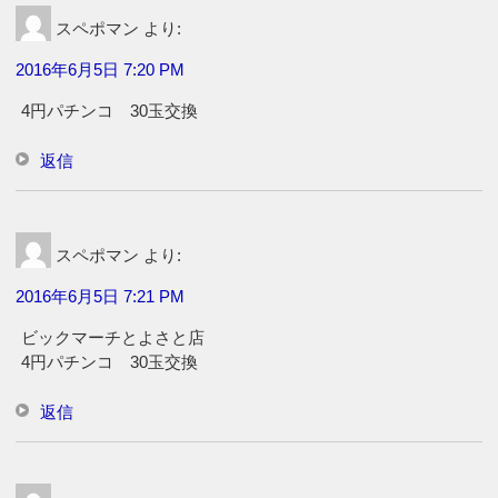
スペポマン
より:
2016年6月5日 7:20 PM
4円パチンコ 30玉交換
返信
スペポマン
より:
2016年6月5日 7:21 PM
ビックマーチとよさと店
4円パチンコ 30玉交換
返信