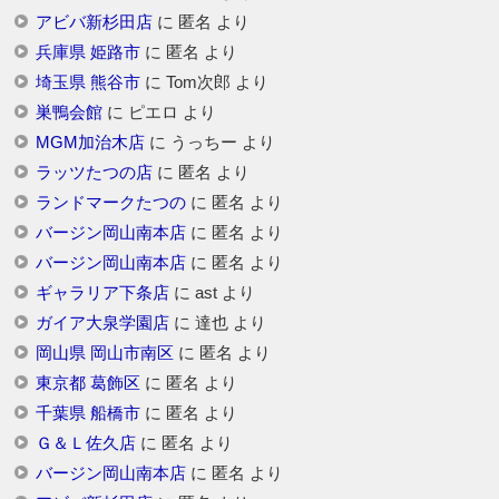
アビバ新杉田店
に
匿名
より
兵庫県 姫路市
に
匿名
より
埼玉県 熊谷市
に
Tom次郎
より
巣鴨会館
に
ピエロ
より
MGM加治木店
に
うっちー
より
ラッツたつの店
に
匿名
より
ランドマークたつの
に
匿名
より
バージン岡山南本店
に
匿名
より
バージン岡山南本店
に
匿名
より
ギャラリア下条店
に
ast
より
ガイア大泉学園店
に
達也
より
岡山県 岡山市南区
に
匿名
より
東京都 葛飾区
に
匿名
より
千葉県 船橋市
に
匿名
より
Ｇ＆Ｌ佐久店
に
匿名
より
バージン岡山南本店
に
匿名
より