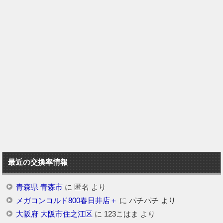
最近の交換率情報
青森県 青森市
に
匿名
より
メガコンコルド800春日井店＋
に
パチパチ
より
大阪府 大阪市住之江区
に
123こはま
より