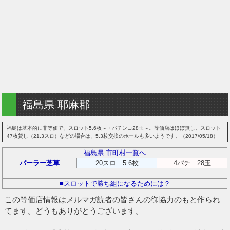
福島県 耶麻郡
福島は基本的に非等価で、スロット5.6枚～・パチンコ28玉～。等価店はほぼ無し。スロット
47枚貸し（21.3スロ）などの場合は、5.3枚交換のホールも多いようです。（2017/05/18）
福島県 市町村一覧へ
パーラー芝草
20スロ 5.6枚
4パチ 28玉
■スロットで勝ち組になるためには？
この等価店情報はメルマガ読者の皆さんの御協力のもと作られ
てます。どうもありがとうございます。