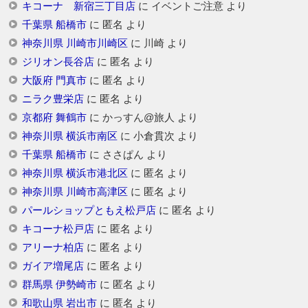
キコーナ 新宿三丁目店
に
イベントご注意
より
千葉県 船橋市
に
匿名
より
神奈川県 川崎市川崎区
に
川崎
より
ジリオン長谷店
に
匿名
より
大阪府 門真市
に
匿名
より
ニラク豊栄店
に
匿名
より
京都府 舞鶴市
に
かっすん@旅人
より
神奈川県 横浜市南区
に
小倉貫次
より
千葉県 船橋市
に
ささぱん
より
神奈川県 横浜市港北区
に
匿名
より
神奈川県 川崎市高津区
に
匿名
より
パールショップともえ松戸店
に
匿名
より
キコーナ松戸店
に
匿名
より
アリーナ柏店
に
匿名
より
ガイア増尾店
に
匿名
より
群馬県 伊勢崎市
に
匿名
より
和歌山県 岩出市
に
匿名
より