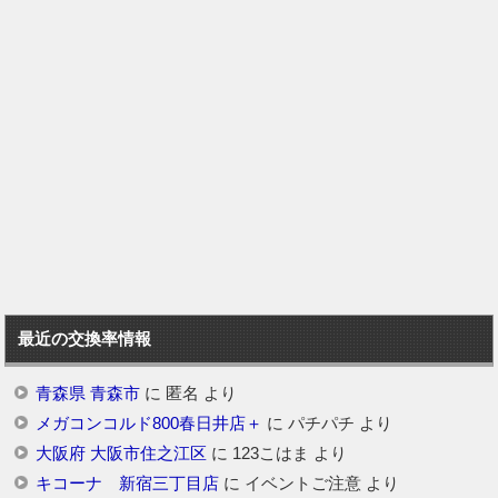
最近の交換率情報
青森県 青森市
に
匿名
より
メガコンコルド800春日井店＋
に
パチパチ
より
大阪府 大阪市住之江区
に
123こはま
より
キコーナ 新宿三丁目店
に
イベントご注意
より