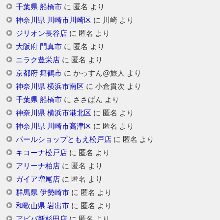
千葉県 船橋市
に
匿名
より
神奈川県 川崎市川崎区
に
川崎
より
ジリオン長谷店
に
匿名
より
大阪府 門真市
に
匿名
より
ニラク豊栄店
に
匿名
より
京都府 舞鶴市
に
かっすん@旅人
より
神奈川県 横浜市南区
に
小倉貫次
より
千葉県 船橋市
に
ささぱん
より
神奈川県 横浜市港北区
に
匿名
より
神奈川県 川崎市高津区
に
匿名
より
パールショップともえ松戸店
に
匿名
より
キコーナ松戸店
に
匿名
より
アリーナ柏店
に
匿名
より
ガイア増尾店
に
匿名
より
群馬県 伊勢崎市
に
匿名
より
和歌山県 岩出市
に
匿名
より
アビバ新杉田店
に
匿名
より