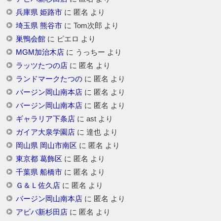
兵庫県 姫路市
に
匿名
より
埼玉県 熊谷市
に
Tom次郎
より
巣鴨会館
に
ピエロ
より
MGM加治木店
に
うっちー
より
ラッツたつの店
に
匿名
より
ランドマークたつの
に
匿名
より
バージン岡山南本店
に
匿名
より
バージン岡山南本店
に
匿名
より
ギャラリア下条店
に
ast
より
ガイア大泉学園店
に
達也
より
岡山県 岡山市南区
に
匿名
より
東京都 葛飾区
に
匿名
より
千葉県 船橋市
に
匿名
より
Ｇ＆Ｌ佐久店
に
匿名
より
バージン岡山南本店
に
匿名
より
アビバ新杉田店
に
匿名
より