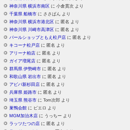
神奈川県 横浜市南区
に
小倉貫次
より
千葉県 船橋市
に
ささぱん
より
神奈川県 横浜市港北区
に
匿名
より
神奈川県 川崎市高津区
に
匿名
より
パールショップともえ松戸店
に
匿名
より
キコーナ松戸店
に
匿名
より
アリーナ柏店
に
匿名
より
ガイア増尾店
に
匿名
より
群馬県 伊勢崎市
に
匿名
より
和歌山県 岩出市
に
匿名
より
アビバ新杉田店
に
匿名
より
兵庫県 姫路市
に
匿名
より
埼玉県 熊谷市
に
Tom次郎
より
巣鴨会館
に
ピエロ
より
MGM加治木店
に
うっちー
より
ラッツたつの店
に
匿名
より