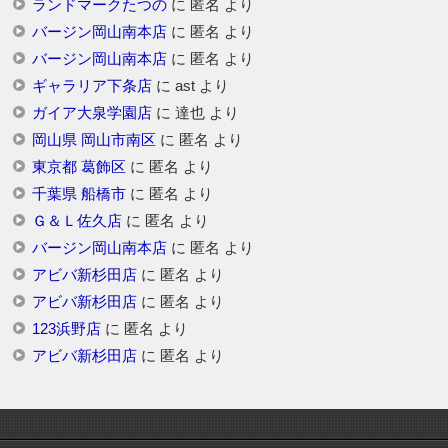
ランドマークたつの
に
匿名
より
バージン岡山南本店
に
匿名
より
バージン岡山南本店
に
匿名
より
ギャラリア下条店
に
ast
より
ガイア大泉学園店
に
達也
より
岡山県 岡山市南区
に
匿名
より
東京都 葛飾区
に
匿名
より
千葉県 船橋市
に
匿名
より
Ｇ＆Ｌ佐久店
に
匿名
より
バージン岡山南本店
に
匿名
より
アビバ新杉田店
に
匿名
より
アビバ新杉田店
に
匿名
より
123浜野店
に
匿名
より
アビバ新杉田店
に
匿名
より