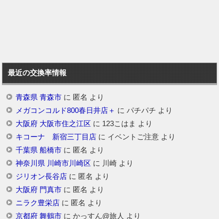
最近の交換率情報
青森県 青森市
に
匿名
より
メガコンコルド800春日井店＋
に
パチパチ
より
大阪府 大阪市住之江区
に
123こはま
より
キコーナ 新宿三丁目店
に
イベントご注意
より
千葉県 船橋市
に
匿名
より
神奈川県 川崎市川崎区
に
川崎
より
ジリオン長谷店
に
匿名
より
大阪府 門真市
に
匿名
より
ニラク豊栄店
に
匿名
より
京都府 舞鶴市
に
かっすん@旅人
より