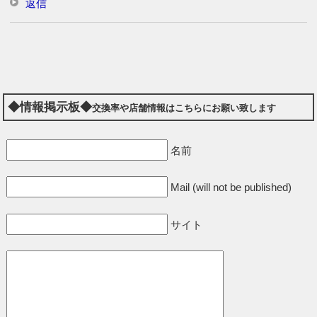
返信
◆情報掲示板◆
交換率や店舗情報はこちらにお願い致します
名前
Mail (will not be published)
サイト