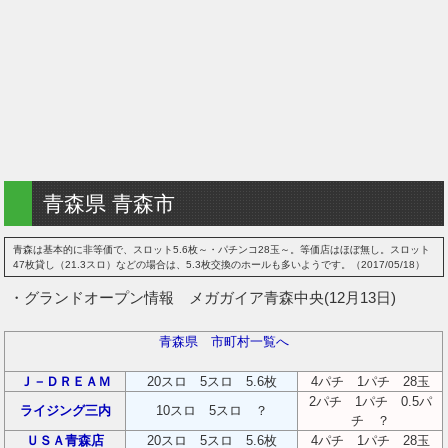
青森県 青森市
青森は基本的に非等価で、スロット5.6枚～・パチンコ28玉～。等価店はほぼ無し。スロット
47枚貸し（21.3スロ）などの場合は、5.3枚交換のホールも多いようです。（2017/05/18）
・グランドオープン情報 メガガイア青森中央(12月13日)
青森県 市町村一覧へ
Ｊ－ＤＲＥＡＭ
20スロ 5スロ 5.6枚
4パチ 1パチ 28玉
2パチ 1パチ 0.5パ
ライジング三内
10スロ 5スロ ？
チ ？
ＵＳＡ青森店
20スロ 5スロ 5.6枚
4パチ 1パチ 28玉