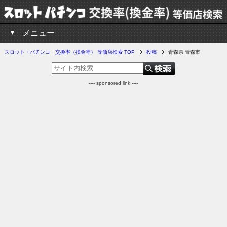
メニュー
スロット・パチンコ 交換率（換金率） 等価店検索 TOP
投稿
青森県 青森市
---- sponsored link ----