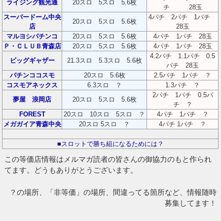
ライジング観光通
20スロ 5スロ 5.6枚
チ 28玉
スーパードーム中央
4パチ 2パチ 1パチ
20スロ 5スロ 5.6枚
店
28玉
マルヨシパチンコ
20スロ 5スロ 5.6枚
4パチ 1パチ 28玉
Ｐ・ＣＬＵＢ青森店
20スロ 5スロ 5.6枚
4パチ 1パチ 28玉
4.2パチ 1.1パチ 0.5
ビッグギャザー
21.3スロ 5.3スロ 5.6枚
パチ 28玉
パチンココスモ
20スロ 5.6枚
2.5パチ 1パチ ？
コスモアネックス
6.3スロ ？
1.3パチ ？
2パチ 1パチ 0.5パ
夢屋 浪岡店
20スロ 5スロ 5.6枚
チ ？
FOREST
20スロ 10スロ 5スロ ？
4パチ 1パチ ？
メガガイア青森中央
20スロ 5スロ ？
4パチ 1パチ ？
■スロットで勝ち組になるためには？
この等価店情報はメルマガ読者の皆さんの御協力のもと作られ
てます。どうもありがとうございます。
？の場所、「非等価」の場所、間違ってる箇所など、情報随時
募集してます！