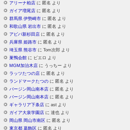
アリーナ柏店
に
匿名
より
ガイア増尾店
に
匿名
より
群馬県 伊勢崎市
に
匿名
より
和歌山県 岩出市
に
匿名
より
アビバ新杉田店
に
匿名
より
兵庫県 姫路市
に
匿名
より
埼玉県 熊谷市
に
Tom次郎
より
巣鴨会館
に
ピエロ
より
MGM加治木店
に
うっちー
より
ラッツたつの店
に
匿名
より
ランドマークたつの
に
匿名
より
バージン岡山南本店
に
匿名
より
バージン岡山南本店
に
匿名
より
ギャラリア下条店
に
ast
より
ガイア大泉学園店
に
達也
より
岡山県 岡山市南区
に
匿名
より
東京都 葛飾区
に
匿名
より