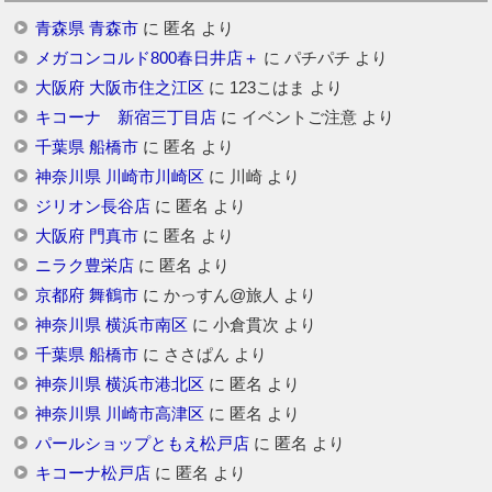
青森県 青森市
に
匿名
より
メガコンコルド800春日井店＋
に
パチパチ
より
大阪府 大阪市住之江区
に
123こはま
より
キコーナ 新宿三丁目店
に
イベントご注意
より
千葉県 船橋市
に
匿名
より
神奈川県 川崎市川崎区
に
川崎
より
ジリオン長谷店
に
匿名
より
大阪府 門真市
に
匿名
より
ニラク豊栄店
に
匿名
より
京都府 舞鶴市
に
かっすん@旅人
より
神奈川県 横浜市南区
に
小倉貫次
より
千葉県 船橋市
に
ささぱん
より
神奈川県 横浜市港北区
に
匿名
より
神奈川県 川崎市高津区
に
匿名
より
パールショップともえ松戸店
に
匿名
より
キコーナ松戸店
に
匿名
より