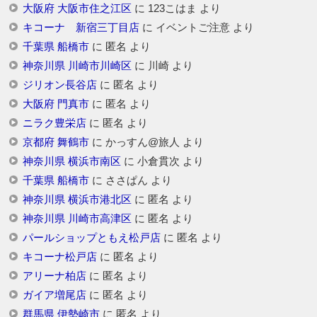
大阪府 大阪市住之江区
に
123こはま
より
キコーナ 新宿三丁目店
に
イベントご注意
より
千葉県 船橋市
に
匿名
より
神奈川県 川崎市川崎区
に
川崎
より
ジリオン長谷店
に
匿名
より
大阪府 門真市
に
匿名
より
ニラク豊栄店
に
匿名
より
京都府 舞鶴市
に
かっすん@旅人
より
神奈川県 横浜市南区
に
小倉貫次
より
千葉県 船橋市
に
ささぱん
より
神奈川県 横浜市港北区
に
匿名
より
神奈川県 川崎市高津区
に
匿名
より
パールショップともえ松戸店
に
匿名
より
キコーナ松戸店
に
匿名
より
アリーナ柏店
に
匿名
より
ガイア増尾店
に
匿名
より
群馬県 伊勢崎市
に
匿名
より