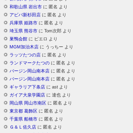
和歌山県 岩出市
に
匿名
より
アビバ新杉田店
に
匿名
より
兵庫県 姫路市
に
匿名
より
埼玉県 熊谷市
に
Tom次郎
より
巣鴨会館
に
ピエロ
より
MGM加治木店
に
うっちー
より
ラッツたつの店
に
匿名
より
ランドマークたつの
に
匿名
より
バージン岡山南本店
に
匿名
より
バージン岡山南本店
に
匿名
より
ギャラリア下条店
に
ast
より
ガイア大泉学園店
に
達也
より
岡山県 岡山市南区
に
匿名
より
東京都 葛飾区
に
匿名
より
千葉県 船橋市
に
匿名
より
Ｇ＆Ｌ佐久店
に
匿名
より