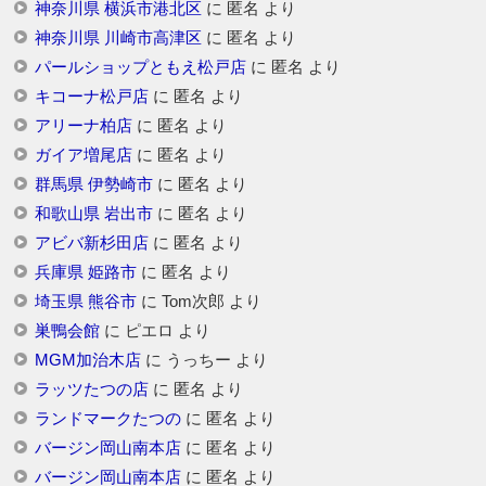
神奈川県 横浜市港北区
に
匿名
より
神奈川県 川崎市高津区
に
匿名
より
パールショップともえ松戸店
に
匿名
より
キコーナ松戸店
に
匿名
より
アリーナ柏店
に
匿名
より
ガイア増尾店
に
匿名
より
群馬県 伊勢崎市
に
匿名
より
和歌山県 岩出市
に
匿名
より
アビバ新杉田店
に
匿名
より
兵庫県 姫路市
に
匿名
より
埼玉県 熊谷市
に
Tom次郎
より
巣鴨会館
に
ピエロ
より
MGM加治木店
に
うっちー
より
ラッツたつの店
に
匿名
より
ランドマークたつの
に
匿名
より
バージン岡山南本店
に
匿名
より
バージン岡山南本店
に
匿名
より