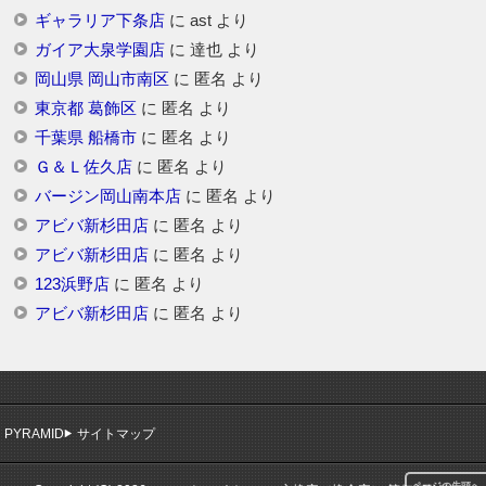
ギャラリア下条店
に
ast
より
ガイア大泉学園店
に
達也
より
岡山県 岡山市南区
に
匿名
より
東京都 葛飾区
に
匿名
より
千葉県 船橋市
に
匿名
より
Ｇ＆Ｌ佐久店
に
匿名
より
バージン岡山南本店
に
匿名
より
アビバ新杉田店
に
匿名
より
アビバ新杉田店
に
匿名
より
123浜野店
に
匿名
より
アビバ新杉田店
に
匿名
より
PYRAMID
サイトマップ