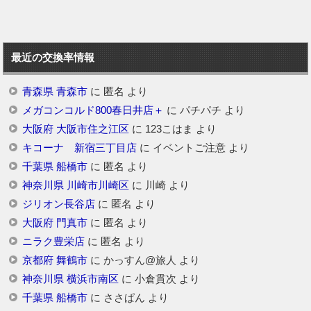
最近の交換率情報
青森県 青森市
に
匿名
より
メガコンコルド800春日井店＋
に
パチパチ
より
大阪府 大阪市住之江区
に
123こはま
より
キコーナ 新宿三丁目店
に
イベントご注意
より
千葉県 船橋市
に
匿名
より
神奈川県 川崎市川崎区
に
川崎
より
ジリオン長谷店
に
匿名
より
大阪府 門真市
に
匿名
より
ニラク豊栄店
に
匿名
より
京都府 舞鶴市
に
かっすん@旅人
より
神奈川県 横浜市南区
に
小倉貫次
より
千葉県 船橋市
に
ささぱん
より