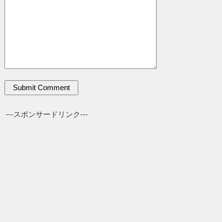
---スポンサードリンク---