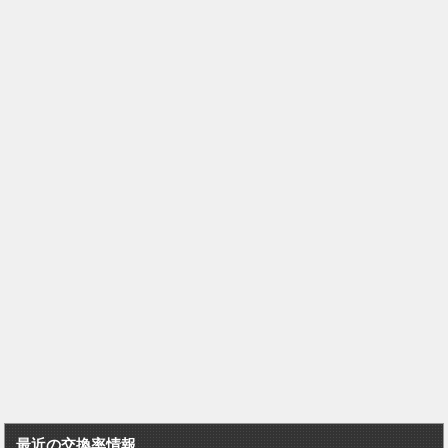
最近の交換率情報