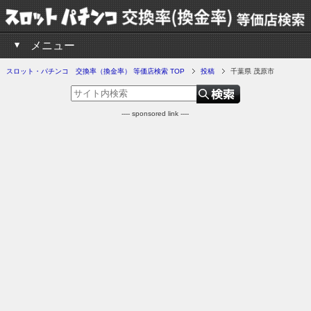
メニュー
スロット・パチンコ 交換率（換金率） 等価店検索 TOP
投稿
千葉県 茂原市
---- sponsored link ----