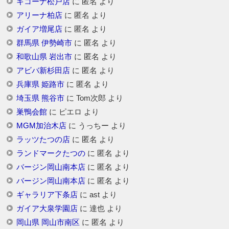
キコーナ松戸店
に
匿名
より
アリーナ柏店
に
匿名
より
ガイア増尾店
に
匿名
より
群馬県 伊勢崎市
に
匿名
より
和歌山県 岩出市
に
匿名
より
アビバ新杉田店
に
匿名
より
兵庫県 姫路市
に
匿名
より
埼玉県 熊谷市
に
Tom次郎
より
巣鴨会館
に
ピエロ
より
MGM加治木店
に
うっちー
より
ラッツたつの店
に
匿名
より
ランドマークたつの
に
匿名
より
バージン岡山南本店
に
匿名
より
バージン岡山南本店
に
匿名
より
ギャラリア下条店
に
ast
より
ガイア大泉学園店
に
達也
より
岡山県 岡山市南区
に
匿名
より