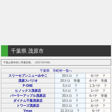
千葉県 茂原市
千葉は基本的に等価交換。（2017/07/09）
千葉県 市町村一覧へ
スリーセブンニューみやこ
20スロ ？
4パチ ？
茂原スパジオ
20スロ 等価
4パチ 等価
P-ONE
5スロ ？
1.3パチ ？
ヒノックス茂原店
5スロ ？
1パチ ？
パーラーアップル茂原店
20スロ ？
4パチ 等価
ダイナム千葉茂原店
10スロ ？
1パチ ？
トワーズ茂原店
20スロ ？
4パチ ？
Vmax
21.3スロ ？
4パチ -