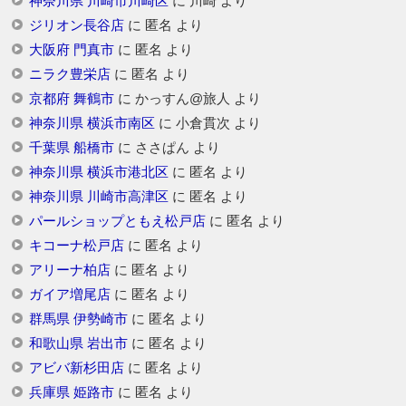
神奈川県 川崎市川崎区
に
川崎
より
ジリオン長谷店
に
匿名
より
大阪府 門真市
に
匿名
より
ニラク豊栄店
に
匿名
より
京都府 舞鶴市
に
かっすん@旅人
より
神奈川県 横浜市南区
に
小倉貫次
より
千葉県 船橋市
に
ささぱん
より
神奈川県 横浜市港北区
に
匿名
より
神奈川県 川崎市高津区
に
匿名
より
パールショップともえ松戸店
に
匿名
より
キコーナ松戸店
に
匿名
より
アリーナ柏店
に
匿名
より
ガイア増尾店
に
匿名
より
群馬県 伊勢崎市
に
匿名
より
和歌山県 岩出市
に
匿名
より
アビバ新杉田店
に
匿名
より
兵庫県 姫路市
に
匿名
より