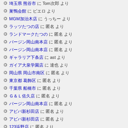
埼玉県 熊谷市
に
Tom次郎
より
巣鴨会館
に
ピエロ
より
MGM加治木店
に
うっちー
より
ラッツたつの店
に
匿名
より
ランドマークたつの
に
匿名
より
バージン岡山南本店
に
匿名
より
バージン岡山南本店
に
匿名
より
ギャラリア下条店
に
ast
より
ガイア大泉学園店
に
達也
より
岡山県 岡山市南区
に
匿名
より
東京都 葛飾区
に
匿名
より
千葉県 船橋市
に
匿名
より
Ｇ＆Ｌ佐久店
に
匿名
より
バージン岡山南本店
に
匿名
より
アビバ新杉田店
に
匿名
より
アビバ新杉田店
に
匿名
より
123浜野店
に
匿名
より