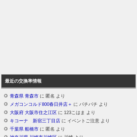
最近の交換率情報
青森県 青森市
に
匿名
より
メガコンコルド800春日井店＋
に
パチパチ
より
大阪府 大阪市住之江区
に
123こはま
より
キコーナ 新宿三丁目店
に
イベントご注意
より
千葉県 船橋市
に
匿名
より