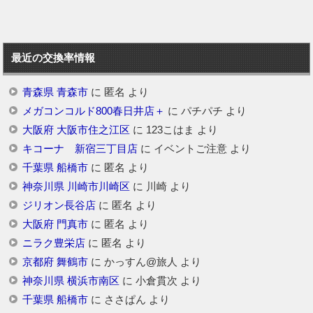
最近の交換率情報
青森県 青森市
に
匿名
より
メガコンコルド800春日井店＋
に
パチパチ
より
大阪府 大阪市住之江区
に
123こはま
より
キコーナ 新宿三丁目店
に
イベントご注意
より
千葉県 船橋市
に
匿名
より
神奈川県 川崎市川崎区
に
川崎
より
ジリオン長谷店
に
匿名
より
大阪府 門真市
に
匿名
より
ニラク豊栄店
に
匿名
より
京都府 舞鶴市
に
かっすん@旅人
より
神奈川県 横浜市南区
に
小倉貫次
より
千葉県 船橋市
に
ささぱん
より