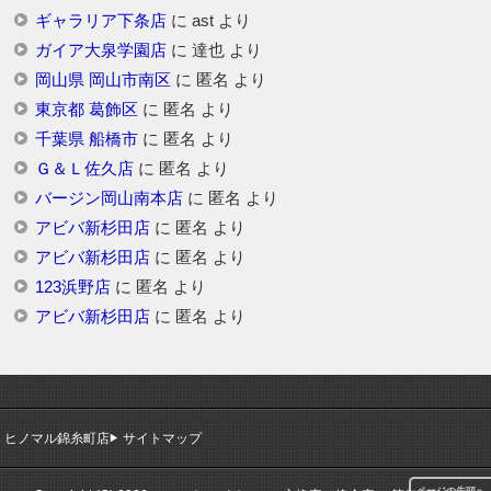
ギャラリア下条店
に
ast
より
ガイア大泉学園店
に
達也
より
岡山県 岡山市南区
に
匿名
より
東京都 葛飾区
に
匿名
より
千葉県 船橋市
に
匿名
より
Ｇ＆Ｌ佐久店
に
匿名
より
バージン岡山南本店
に
匿名
より
アビバ新杉田店
に
匿名
より
アビバ新杉田店
に
匿名
より
123浜野店
に
匿名
より
アビバ新杉田店
に
匿名
より
ヒノマル錦糸町店
サイトマップ