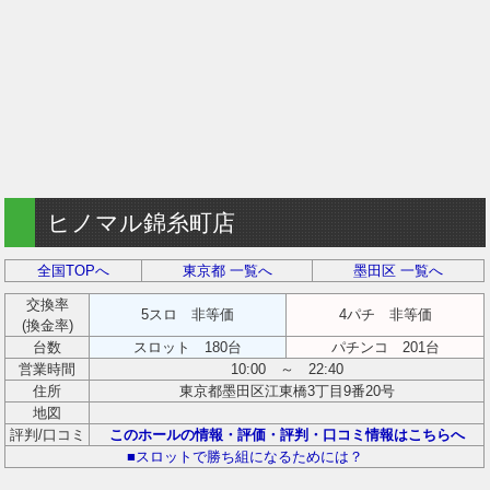
ヒノマル錦糸町店
全国TOPへ
東京都 一覧へ
墨田区 一覧へ
交換率
5スロ 非等価
4パチ 非等価
(換金率)
台数
スロット 180台
パチンコ 201台
営業時間
10:00 ～ 22:40
住所
東京都墨田区江東橋3丁目9番20号
地図
評判/口コミ
このホールの情報・評価・評判・口コミ情報はこちらへ
■スロットで勝ち組になるためには？