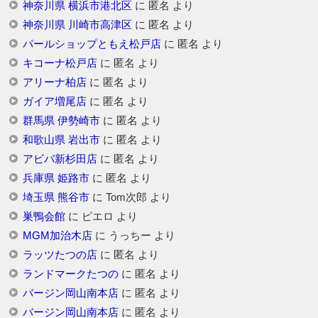
神奈川県 横浜市港北区
に
匿名
より
神奈川県 川崎市高津区
に
匿名
より
パールショップともえ松戸店
に
匿名
より
キコーナ松戸店
に
匿名
より
アリーナ柏店
に
匿名
より
ガイア増尾店
に
匿名
より
群馬県 伊勢崎市
に
匿名
より
和歌山県 岩出市
に
匿名
より
アビバ新杉田店
に
匿名
より
兵庫県 姫路市
に
匿名
より
埼玉県 熊谷市
に
Tom次郎
より
巣鴨会館
に
ピエロ
より
MGM加治木店
に
うっちー
より
ラッツたつの店
に
匿名
より
ランドマークたつの
に
匿名
より
バージン岡山南本店
に
匿名
より
バージン岡山南本店
に
匿名
より