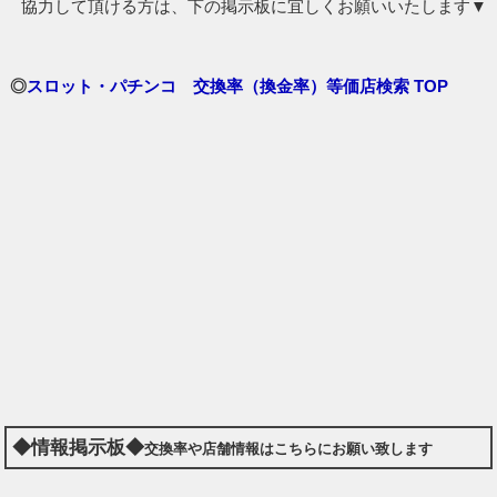
協力して頂ける方は、下の掲示板に宜しくお願いいたします▼
◎
スロット・パチンコ 交換率（換金率）等価店検索 TOP
◆情報掲示板◆
交換率や店舗情報はこちらにお願い致します