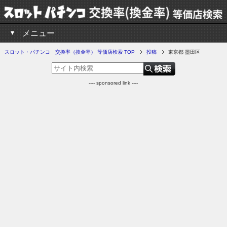
メニュー
スロット・パチンコ 交換率（換金率） 等価店検索 TOP
投稿
東京都 墨田区
---- sponsored link ----