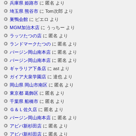
兵庫県 姫路市
に
匿名
より
埼玉県 熊谷市
に
Tom次郎
より
巣鴨会館
に
ピエロ
より
MGM加治木店
に
うっちー
より
ラッツたつの店
に
匿名
より
ランドマークたつの
に
匿名
より
バージン岡山南本店
に
匿名
より
バージン岡山南本店
に
匿名
より
ギャラリア下条店
に
ast
より
ガイア大泉学園店
に
達也
より
岡山県 岡山市南区
に
匿名
より
東京都 葛飾区
に
匿名
より
千葉県 船橋市
に
匿名
より
Ｇ＆Ｌ佐久店
に
匿名
より
バージン岡山南本店
に
匿名
より
アビバ新杉田店
に
匿名
より
アビバ新杉田店
に
匿名
より