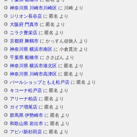
神奈川県 川崎市川崎区
に
川崎
より
ジリオン長谷店
に
匿名
より
大阪府 門真市
に
匿名
より
ニラク豊栄店
に
匿名
より
京都府 舞鶴市
に
かっすん@旅人
より
神奈川県 横浜市南区
に
小倉貫次
より
千葉県 船橋市
に
ささぱん
より
神奈川県 横浜市港北区
に
匿名
より
神奈川県 川崎市高津区
に
匿名
より
パールショップともえ松戸店
に
匿名
より
キコーナ松戸店
に
匿名
より
アリーナ柏店
に
匿名
より
ガイア増尾店
に
匿名
より
群馬県 伊勢崎市
に
匿名
より
和歌山県 岩出市
に
匿名
より
アビバ新杉田店
に
匿名
より