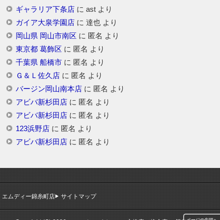
ギャラリア下条店
に
ast
より
ガイア大泉学園店
に
達也
より
岡山県 岡山市南区
に
匿名
より
東京都 葛飾区
に
匿名
より
千葉県 船橋市
に
匿名
より
Ｇ＆Ｌ佐久店
に
匿名
より
バージン岡山南本店
に
匿名
より
アビバ新杉田店
に
匿名
より
アビバ新杉田店
に
匿名
より
123浜野店
に
匿名
より
アビバ新杉田店
に
匿名
より
エムディー錦糸町店
サイトマップ