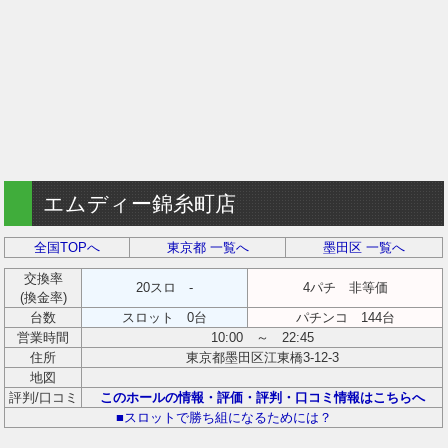
エムディー錦糸町店
全国TOPへ
東京都 一覧へ
墨田区 一覧へ
交換率
20スロ -
4パチ 非等価
(換金率)
台数
スロット 0台
パチンコ 144台
営業時間
10:00 ～ 22:45
住所
東京都墨田区江東橋3-12-3
地図
評判/口コミ
このホールの情報・評価・評判・口コミ情報はこちらへ
■スロットで勝ち組になるためには？