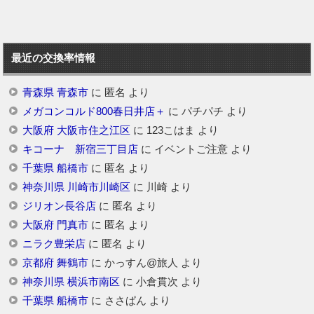
最近の交換率情報
青森県 青森市
に
匿名
より
メガコンコルド800春日井店＋
に
パチパチ
より
大阪府 大阪市住之江区
に
123こはま
より
キコーナ 新宿三丁目店
に
イベントご注意
より
千葉県 船橋市
に
匿名
より
神奈川県 川崎市川崎区
に
川崎
より
ジリオン長谷店
に
匿名
より
大阪府 門真市
に
匿名
より
ニラク豊栄店
に
匿名
より
京都府 舞鶴市
に
かっすん@旅人
より
神奈川県 横浜市南区
に
小倉貫次
より
千葉県 船橋市
に
ささぱん
より