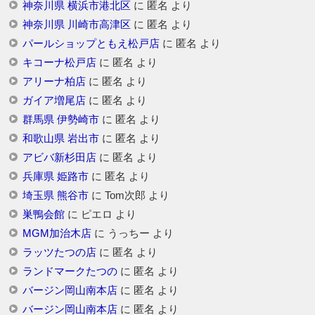
神奈川県 横浜市港北区
に
匿名
より
神奈川県 川崎市高津区
に
匿名
より
パールショップともえ松戸店
に
匿名
より
キコーナ松戸店
に
匿名
より
アリーナ柏店
に
匿名
より
ガイア増尾店
に
匿名
より
群馬県 伊勢崎市
に
匿名
より
和歌山県 岩出市
に
匿名
より
アビバ新杉田店
に
匿名
より
兵庫県 姫路市
に
匿名
より
埼玉県 熊谷市
に
Tom次郎
より
巣鴨会館
に
ピエロ
より
MGM加治木店
に
うっちー
より
ラッツたつの店
に
匿名
より
ランドマークたつの
に
匿名
より
バージン岡山南本店
に
匿名
より
バージン岡山南本店
に
匿名
より