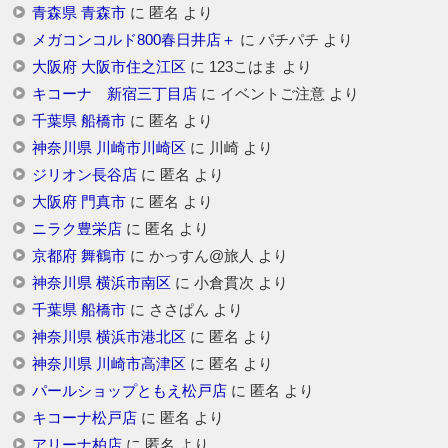
青森県 青森市
に
匿名
より
メガコンコルド800春日井店＋
に
パチパチ
より
大阪府 大阪市住之江区
に
123こはま
より
キコーナ 新宿三丁目店
に
イベントご注意
より
千葉県 船橋市
に
匿名
より
神奈川県 川崎市川崎区
に
川崎
より
ジリオン長谷店
に
匿名
より
大阪府 門真市
に
匿名
より
ニラク豊栄店
に
匿名
より
京都府 舞鶴市
に
かっすん@旅人
より
神奈川県 横浜市南区
に
小倉貫次
より
千葉県 船橋市
に
ささぱん
より
神奈川県 横浜市港北区
に
匿名
より
神奈川県 川崎市高津区
に
匿名
より
パールショップともえ松戸店
に
匿名
より
キコーナ松戸店
に
匿名
より
アリーナ柏店
に
匿名
より