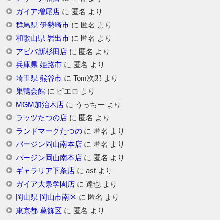
ガイア増尾店
に
匿名
より
群馬県 伊勢崎市
に
匿名
より
和歌山県 岩出市
に
匿名
より
アビバ新杉田店
に
匿名
より
兵庫県 姫路市
に
匿名
より
埼玉県 熊谷市
に
Tom次郎
より
巣鴨会館
に
ピエロ
より
MGM加治木店
に
うっちー
より
ラッツたつの店
に
匿名
より
ランドマークたつの
に
匿名
より
バージン岡山南本店
に
匿名
より
バージン岡山南本店
に
匿名
より
ギャラリア下条店
に
ast
より
ガイア大泉学園店
に
達也
より
岡山県 岡山市南区
に
匿名
より
東京都 葛飾区
に
匿名
より