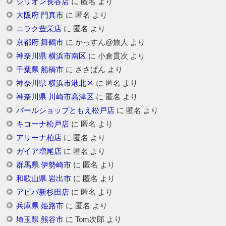
ジリオン長谷店
に
匿名
より
大阪府 門真市
に
匿名
より
ニラク豊栄店
に
匿名
より
京都府 舞鶴市
に
かっすん@旅人
より
神奈川県 横浜市南区
に
小倉貫次
より
千葉県 船橋市
に
ささぱん
より
神奈川県 横浜市港北区
に
匿名
より
神奈川県 川崎市高津区
に
匿名
より
パールショップともえ松戸店
に
匿名
より
キコーナ松戸店
に
匿名
より
アリーナ柏店
に
匿名
より
ガイア増尾店
に
匿名
より
群馬県 伊勢崎市
に
匿名
より
和歌山県 岩出市
に
匿名
より
アビバ新杉田店
に
匿名
より
兵庫県 姫路市
に
匿名
より
埼玉県 熊谷市
に
Tom次郎
より