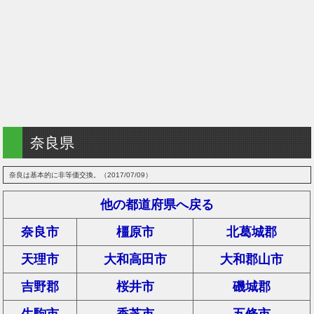
奈良県
奈良は基本的に非等価交換。（2017/07/09）
他の都道府県へ戻る
奈良市
橿原市
北葛城郡
天理市
大和高田市
大和郡山市
吉野郡
桜井市
磯城郡
生駒市
香芝市
五條市