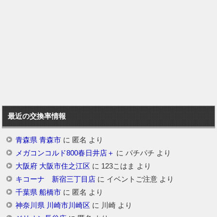
最近の交換率情報
青森県 青森市
に
匿名
より
メガコンコルド800春日井店＋
に
パチパチ
より
大阪府 大阪市住之江区
に
123こはま
より
キコーナ 新宿三丁目店
に
イベントご注意
より
千葉県 船橋市
に
匿名
より
神奈川県 川崎市川崎区
に
川崎
より