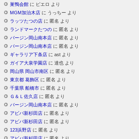
巣鴨会館
に
ピエロ
より
MGM加治木店
に
うっちー
より
ラッツたつの店
に
匿名
より
ランドマークたつの
に
匿名
より
バージン岡山南本店
に
匿名
より
バージン岡山南本店
に
匿名
より
ギャラリア下条店
に
ast
より
ガイア大泉学園店
に
達也
より
岡山県 岡山市南区
に
匿名
より
東京都 葛飾区
に
匿名
より
千葉県 船橋市
に
匿名
より
Ｇ＆Ｌ佐久店
に
匿名
より
バージン岡山南本店
に
匿名
より
アビバ新杉田店
に
匿名
より
アビバ新杉田店
に
匿名
より
123浜野店
に
匿名
より
アビバ新杉田店
に
匿名
より