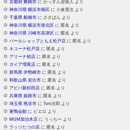
京都府 舞鶴市
に
かっすん@旅人
より
神奈川県 横浜市南区
に
小倉貫次
より
千葉県 船橋市
に
ささぱん
より
神奈川県 横浜市港北区
に
匿名
より
神奈川県 川崎市高津区
に
匿名
より
パールショップともえ松戸店
に
匿名
より
キコーナ松戸店
に
匿名
より
アリーナ柏店
に
匿名
より
ガイア増尾店
に
匿名
より
群馬県 伊勢崎市
に
匿名
より
和歌山県 岩出市
に
匿名
より
アビバ新杉田店
に
匿名
より
兵庫県 姫路市
に
匿名
より
埼玉県 熊谷市
に
Tom次郎
より
巣鴨会館
に
ピエロ
より
MGM加治木店
に
うっちー
より
ラッツたつの店
に
匿名
より