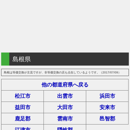
島根県
島根は等価交換が主流ですが、非等価交換の店も点在しているようです。（2017/07/09）
他の都道府県へ戻る
松江市
出雲市
浜田市
益田市
大田市
安来市
鹿足郡
雲南市
邑智郡
江津市
隠岐郡