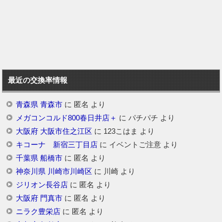
最近の交換率情報
青森県 青森市
に
匿名
より
メガコンコルド800春日井店＋
に
パチパチ
より
大阪府 大阪市住之江区
に
123こはま
より
キコーナ 新宿三丁目店
に
イベントご注意
より
千葉県 船橋市
に
匿名
より
神奈川県 川崎市川崎区
に
川崎
より
ジリオン長谷店
に
匿名
より
大阪府 門真市
に
匿名
より
ニラク豊栄店
に
匿名
より