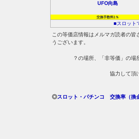
UFO向島
交換手数料1％
■スロット
この等価店情報はメルマガ読者の皆
うございます。
？の場所、「非等価」の場
協力して頂
◎
スロット・パチンコ 交換率（換金