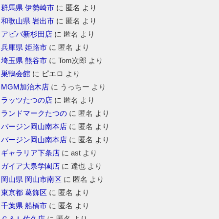
群馬県 伊勢崎市
に
匿名
より
和歌山県 岩出市
に
匿名
より
アビバ新杉田店
に
匿名
より
兵庫県 姫路市
に
匿名
より
埼玉県 熊谷市
に
Tom次郎
より
巣鴨会館
に
ピエロ
より
MGM加治木店
に
うっちー
より
ラッツたつの店
に
匿名
より
ランドマークたつの
に
匿名
より
バージン岡山南本店
に
匿名
より
バージン岡山南本店
に
匿名
より
ギャラリア下条店
に
ast
より
ガイア大泉学園店
に
達也
より
岡山県 岡山市南区
に
匿名
より
東京都 葛飾区
に
匿名
より
千葉県 船橋市
に
匿名
より
Ｇ＆Ｌ佐久店
に
匿名
より