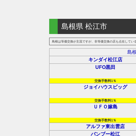
島根県 松江市
島根は等価交換が主流ですが、非等価交換の店も点在しているよう
島
キンダイ松江店
UFO黒田
交換手数料1％
ジョイハウスビッグ
交換手数料1％
ＵＦＯ嫁島
交換手数料1％
アルファ東出雲店
バンブー松江