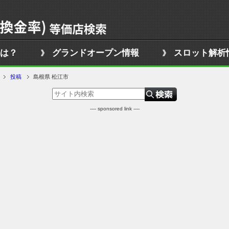
は？
グランドオープン情報
スロット解析
投稿
島根県 松江市
---- sponsored link ----