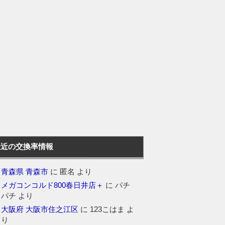
最近の交換率情報
青森県 青森市
に
匿名
より
メガコンコルド800春日井店＋
に
パチ
パチ
より
大阪府 大阪市住之江区
に
123こはま
よ
り