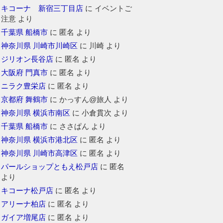
キコーナ 新宿三丁目店
に
イベントご
注意
より
千葉県 船橋市
に
匿名
より
神奈川県 川崎市川崎区
に
川崎
より
ジリオン長谷店
に
匿名
より
大阪府 門真市
に
匿名
より
ニラク豊栄店
に
匿名
より
京都府 舞鶴市
に
かっすん@旅人
より
神奈川県 横浜市南区
に
小倉貫次
より
千葉県 船橋市
に
ささぱん
より
神奈川県 横浜市港北区
に
匿名
より
神奈川県 川崎市高津区
に
匿名
より
パールショップともえ松戸店
に
匿名
より
キコーナ松戸店
に
匿名
より
アリーナ柏店
に
匿名
より
ガイア増尾店
に
匿名
より