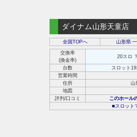
ダイナム山形天童店
全国TOPへ
山形県 
交換率
20スロ 
(換金率)
台数
スロット19
営業時間
住所
山
地図
評判/口コミ
このホール
■スロット