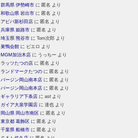
群馬県 伊勢崎市
に
匿名
より
和歌山県 岩出市
に
匿名
より
アビバ新杉田店
に
匿名
より
兵庫県 姫路市
に
匿名
より
埼玉県 熊谷市
に
Tom次郎
より
巣鴨会館
に
ピエロ
より
MGM加治木店
に
うっちー
より
ラッツたつの店
に
匿名
より
ランドマークたつの
に
匿名
より
バージン岡山南本店
に
匿名
より
バージン岡山南本店
に
匿名
より
ギャラリア下条店
に
ast
より
ガイア大泉学園店
に
達也
より
岡山県 岡山市南区
に
匿名
より
東京都 葛飾区
に
匿名
より
千葉県 船橋市
に
匿名
より
Ｇ＆Ｌ佐久店
に
匿名
より