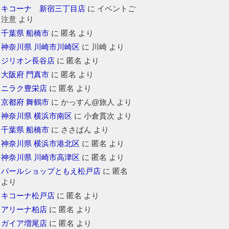
キコーナ 新宿三丁目店
に
イベントご
注意
より
千葉県 船橋市
に
匿名
より
神奈川県 川崎市川崎区
に
川崎
より
ジリオン長谷店
に
匿名
より
大阪府 門真市
に
匿名
より
ニラク豊栄店
に
匿名
より
京都府 舞鶴市
に
かっすん@旅人
より
神奈川県 横浜市南区
に
小倉貫次
より
千葉県 船橋市
に
ささぱん
より
神奈川県 横浜市港北区
に
匿名
より
神奈川県 川崎市高津区
に
匿名
より
パールショップともえ松戸店
に
匿名
より
キコーナ松戸店
に
匿名
より
アリーナ柏店
に
匿名
より
ガイア増尾店
に
匿名
より