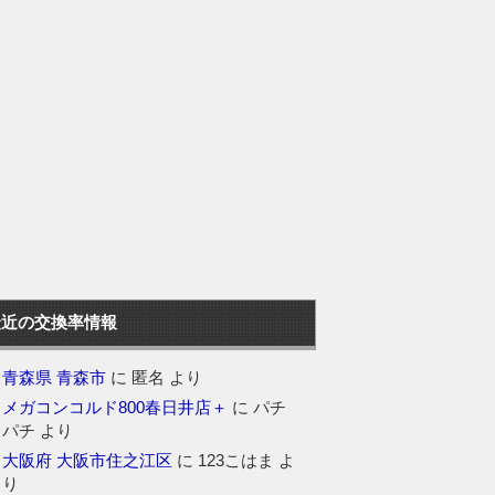
最近の交換率情報
青森県 青森市
に
匿名
より
メガコンコルド800春日井店＋
に
パチ
パチ
より
大阪府 大阪市住之江区
に
123こはま
よ
り