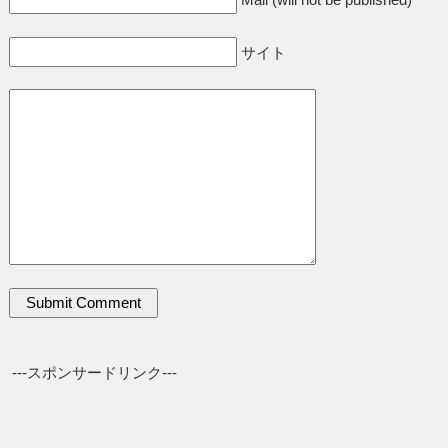
サイト
---スポンサードリンク---