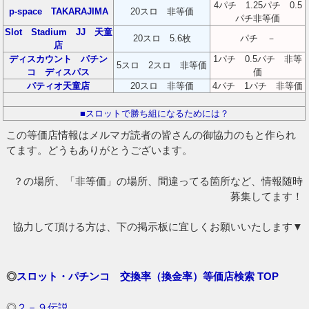
4パチ 1.25パチ 0.5
p-space TAKARAJIMA
20スロ 非等価
パチ非等価
Slot Stadium JJ 天童
20スロ 5.6枚
パチ －
店
ディスカウント パチン
1パチ 0.5パチ 非等
5スロ 2スロ 非等価
コ ディスパス
価
パティオ天童店
20スロ 非等価
4パチ 1パチ 非等価
■スロットで勝ち組になるためには？
この等価店情報はメルマガ読者の皆さんの御協力のもと作られ
てます。どうもありがとうございます。
？の場所、「非等価」の場所、間違ってる箇所など、情報随時
募集してます！
協力して頂ける方は、下の掲示板に宜しくお願いいたします▼
◎
スロット・パチンコ 交換率（換金率）等価店検索 TOP
◎
２－９伝説