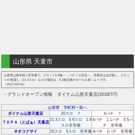
山形県 天童市
山形県は基本的に非等価で、スロット5.6枚～・パチンコ28玉～。等価店はほぼ無し。スロッ
ト47枚貸し（21.3スロ）などの場合は、5.3枚交換のホールも多いようです。
（2017/05/18）
・グランドオープン情報 ダイナム山形天童店(2018/7/7)
山形県 市町村一覧へ
ダイナム山形天童店
20スロ ？
4パチ ？
21.3スロ 5.6スロ 2.8
4パチ 1.1パチ 0.5パ
ＴＯＰＡ（とぱぁ）天童店
スロ非等価
チ 非等価
ネオコクサイ
20スロ 5スロ 非等価
4パチ 1パチ 非等価