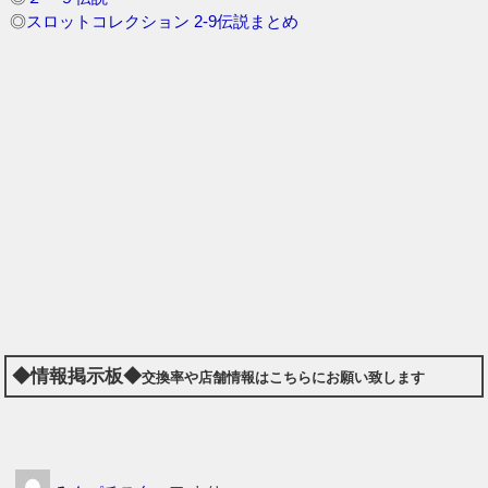
◎
スロットコレクション 2-9伝説まとめ
◆情報掲示板◆
交換率や店舗情報はこちらにお願い致します