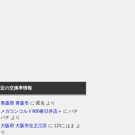
最近の交換率情報
青森県 青森市
に
匿名
より
メガコンコルド800春日井店＋
に
パチ
パチ
より
大阪府 大阪市住之江区
に
123こはま
よ
り