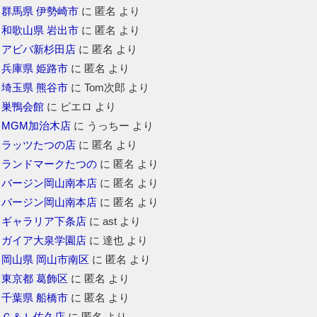
群馬県 伊勢崎市
に
匿名
より
和歌山県 岩出市
に
匿名
より
アビバ新杉田店
に
匿名
より
兵庫県 姫路市
に
匿名
より
埼玉県 熊谷市
に
Tom次郎
より
巣鴨会館
に
ピエロ
より
MGM加治木店
に
うっちー
より
ラッツたつの店
に
匿名
より
ランドマークたつの
に
匿名
より
バージン岡山南本店
に
匿名
より
バージン岡山南本店
に
匿名
より
ギャラリア下条店
に
ast
より
ガイア大泉学園店
に
達也
より
岡山県 岡山市南区
に
匿名
より
東京都 葛飾区
に
匿名
より
千葉県 船橋市
に
匿名
より
Ｇ＆Ｌ佐久店
に
匿名
より