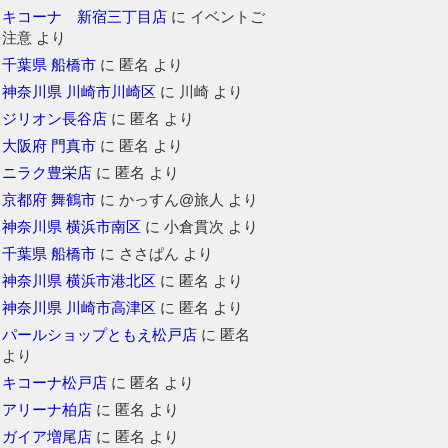
キコーナ 新宿三丁目店
に
イベントご
注意
より
千葉県 船橋市
に
匿名
より
神奈川県 川崎市川崎区
に
川崎
より
ジリオン長谷店
に
匿名
より
大阪府 門真市
に
匿名
より
ニラク豊栄店
に
匿名
より
京都府 舞鶴市
に
かっすん@旅人
より
神奈川県 横浜市南区
に
小倉貫次
より
千葉県 船橋市
に
ささぱん
より
神奈川県 横浜市港北区
に
匿名
より
神奈川県 川崎市高津区
に
匿名
より
パールショップともえ松戸店
に
匿名
より
キコーナ松戸店
に
匿名
より
アリーナ柏店
に
匿名
より
ガイア増尾店
に
匿名
より