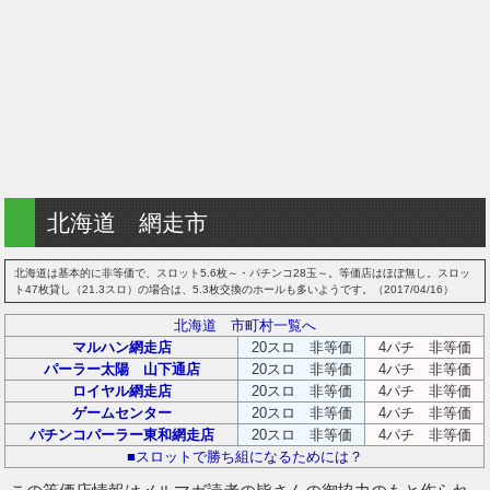
北海道 網走市
北海道は基本的に非等価で、スロット5.6枚～・パチンコ28玉～。等価店はほぼ無し。スロッ
ト47枚貸し（21.3スロ）の場合は、5.3枚交換のホールも多いようです。（2017/04/16）
北海道 市町村一覧へ
マルハン網走店
20スロ 非等価
4パチ 非等価
パーラー太陽 山下通店
20スロ 非等価
4パチ 非等価
ロイヤル網走店
20スロ 非等価
4パチ 非等価
ゲームセンター
20スロ 非等価
4パチ 非等価
パチンコパーラー東和網走店
20スロ 非等価
4パチ 非等価
■スロットで勝ち組になるためには？