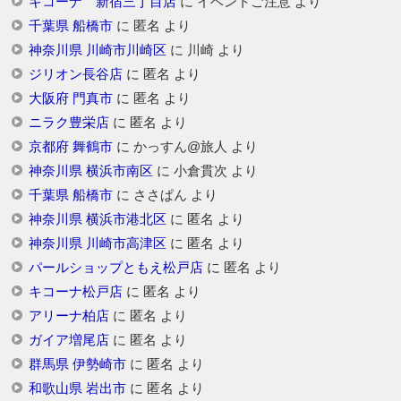
キコーナ 新宿三丁目店
に
イベントご注意
より
千葉県 船橋市
に
匿名
より
神奈川県 川崎市川崎区
に
川崎
より
ジリオン長谷店
に
匿名
より
大阪府 門真市
に
匿名
より
ニラク豊栄店
に
匿名
より
京都府 舞鶴市
に
かっすん@旅人
より
神奈川県 横浜市南区
に
小倉貫次
より
千葉県 船橋市
に
ささぱん
より
神奈川県 横浜市港北区
に
匿名
より
神奈川県 川崎市高津区
に
匿名
より
パールショップともえ松戸店
に
匿名
より
キコーナ松戸店
に
匿名
より
アリーナ柏店
に
匿名
より
ガイア増尾店
に
匿名
より
群馬県 伊勢崎市
に
匿名
より
和歌山県 岩出市
に
匿名
より