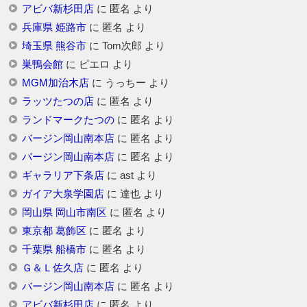
アビバ新杉田店
に
匿名
より
兵庫県 姫路市
に
匿名
より
埼玉県 熊谷市
に
Tom次郎
より
巣鴨会館
に
ピエロ
より
MGM加治木店
に
うっちー
より
ラッツたつの店
に
匿名
より
ランドマークたつの
に
匿名
より
バージン岡山南本店
に
匿名
より
バージン岡山南本店
に
匿名
より
ギャラリア下条店
に
ast
より
ガイア大泉学園店
に
達也
より
岡山県 岡山市南区
に
匿名
より
東京都 葛飾区
に
匿名
より
千葉県 船橋市
に
匿名
より
Ｇ＆Ｌ佐久店
に
匿名
より
バージン岡山南本店
に
匿名
より
アビバ新杉田店
に
匿名
より