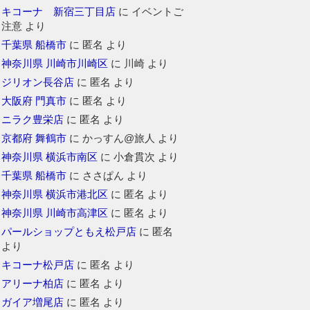
キコーナ 新宿三丁目店
に
イベントご
注意
より
千葉県 船橋市
に
匿名
より
神奈川県 川崎市川崎区
に
川崎
より
ジリオン長谷店
に
匿名
より
大阪府 門真市
に
匿名
より
ニラク豊栄店
に
匿名
より
京都府 舞鶴市
に
かっすん@旅人
より
神奈川県 横浜市南区
に
小倉貫次
より
千葉県 船橋市
に
ささぱん
より
神奈川県 横浜市港北区
に
匿名
より
神奈川県 川崎市高津区
に
匿名
より
パールショップともえ松戸店
に
匿名
より
キコーナ松戸店
に
匿名
より
アリーナ柏店
に
匿名
より
ガイア増尾店
に
匿名
より