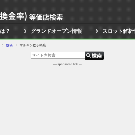
は？
グランドオープン情報
スロット解析
投稿
マルキン松ヶ崎店
---- sponsored link ----