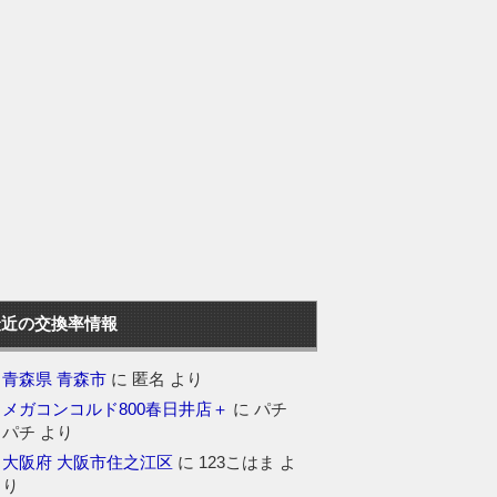
最近の交換率情報
青森県 青森市
に
匿名
より
メガコンコルド800春日井店＋
に
パチ
パチ
より
大阪府 大阪市住之江区
に
123こはま
よ
り