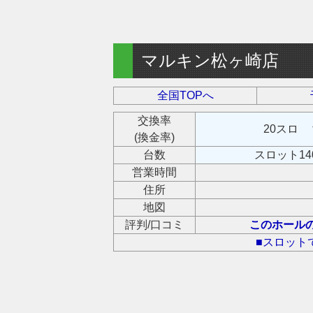
マルキン松ヶ崎店
全国TOPへ
交換率
20スロ 
(換金率)
台数
スロット14
営業時間
住所
地図
評判/口コミ
このホール
■スロット