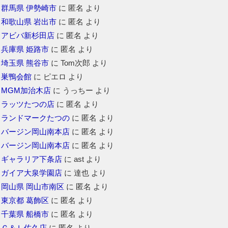
群馬県 伊勢崎市
に
匿名
より
和歌山県 岩出市
に
匿名
より
アビバ新杉田店
に
匿名
より
兵庫県 姫路市
に
匿名
より
埼玉県 熊谷市
に
Tom次郎
より
巣鴨会館
に
ピエロ
より
MGM加治木店
に
うっちー
より
ラッツたつの店
に
匿名
より
ランドマークたつの
に
匿名
より
バージン岡山南本店
に
匿名
より
バージン岡山南本店
に
匿名
より
ギャラリア下条店
に
ast
より
ガイア大泉学園店
に
達也
より
岡山県 岡山市南区
に
匿名
より
東京都 葛飾区
に
匿名
より
千葉県 船橋市
に
匿名
より
Ｇ＆Ｌ佐久店
に
匿名
より