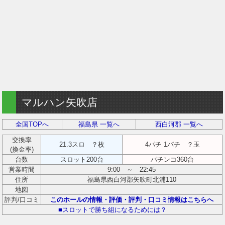
マルハン矢吹店
全国TOPへ
福島県 一覧へ
西白河郡 一覧へ
交換率
21.3スロ ？枚
4パチ 1パチ ？玉
(換金率)
台数
スロット200台
パチンコ360台
営業時間
9:00 ～ 22:45
住所
福島県西白河郡矢吹町北浦110
地図
評判/口コミ
このホールの情報・評価・評判・口コミ情報はこちらへ
■スロットで勝ち組になるためには？