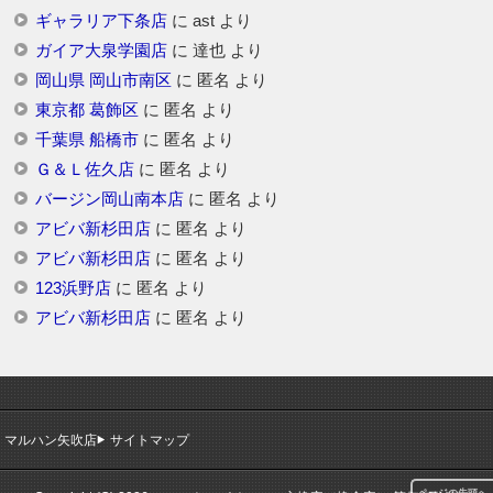
ギャラリア下条店
に
ast
より
ガイア大泉学園店
に
達也
より
岡山県 岡山市南区
に
匿名
より
東京都 葛飾区
に
匿名
より
千葉県 船橋市
に
匿名
より
Ｇ＆Ｌ佐久店
に
匿名
より
バージン岡山南本店
に
匿名
より
アビバ新杉田店
に
匿名
より
アビバ新杉田店
に
匿名
より
123浜野店
に
匿名
より
アビバ新杉田店
に
匿名
より
マルハン矢吹店
サイトマップ