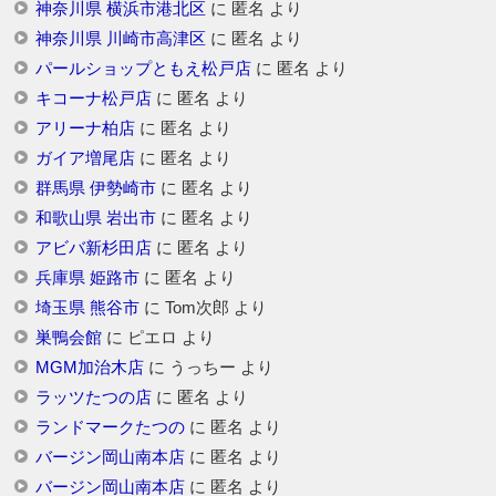
神奈川県 横浜市港北区
に
匿名
より
神奈川県 川崎市高津区
に
匿名
より
パールショップともえ松戸店
に
匿名
より
キコーナ松戸店
に
匿名
より
アリーナ柏店
に
匿名
より
ガイア増尾店
に
匿名
より
群馬県 伊勢崎市
に
匿名
より
和歌山県 岩出市
に
匿名
より
アビバ新杉田店
に
匿名
より
兵庫県 姫路市
に
匿名
より
埼玉県 熊谷市
に
Tom次郎
より
巣鴨会館
に
ピエロ
より
MGM加治木店
に
うっちー
より
ラッツたつの店
に
匿名
より
ランドマークたつの
に
匿名
より
バージン岡山南本店
に
匿名
より
バージン岡山南本店
に
匿名
より