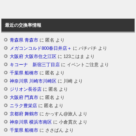
最近の交換率情報
青森県 青森市
に
匿名
より
メガコンコルド800春日井店＋
に
パチパチ
より
大阪府 大阪市住之江区
に
123こはま
より
キコーナ 新宿三丁目店
に
イベントご注意
より
千葉県 船橋市
に
匿名
より
神奈川県 川崎市川崎区
に
川崎
より
ジリオン長谷店
に
匿名
より
大阪府 門真市
に
匿名
より
ニラク豊栄店
に
匿名
より
京都府 舞鶴市
に
かっすん@旅人
より
神奈川県 横浜市南区
に
小倉貫次
より
千葉県 船橋市
に
ささぱん
より