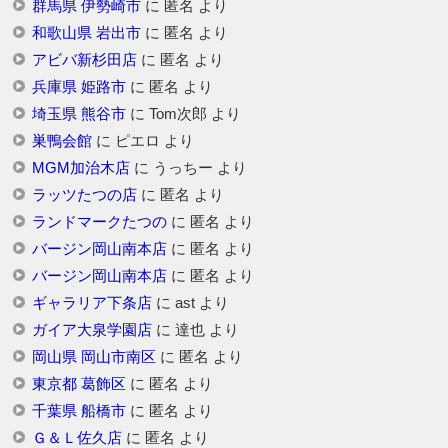
群馬県 伊勢崎市
に
匿名
より
和歌山県 岩出市
に
匿名
より
アビバ新杉田店
に
匿名
より
兵庫県 姫路市
に
匿名
より
埼玉県 熊谷市
に
Tom次郎
より
巣鴨会館
に
ピエロ
より
MGM加治木店
に
うっちー
より
ラッツたつの店
に
匿名
より
ランドマークたつの
に
匿名
より
バージン岡山南本店
に
匿名
より
バージン岡山南本店
に
匿名
より
ギャラリア下条店
に
ast
より
ガイア大泉学園店
に
達也
より
岡山県 岡山市南区
に
匿名
より
東京都 葛飾区
に
匿名
より
千葉県 船橋市
に
匿名
より
Ｇ＆Ｌ佐久店
に
匿名
より