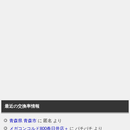
最近の交換率情報
青森県 青森市
に
匿名
より
メガコンコルド800春日井店＋
に
パチパチ
より