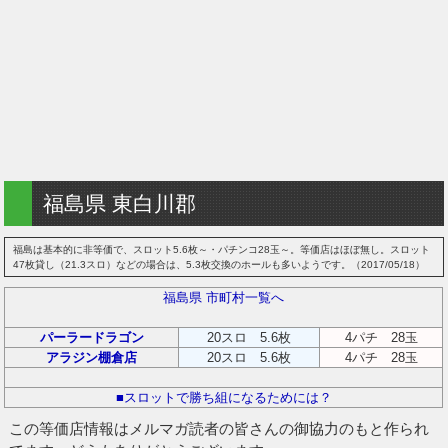
福島県 東白川郡
福島は基本的に非等価で、スロット5.6枚～・パチンコ28玉～。等価店はほぼ無し。スロット
47枚貸し（21.3スロ）などの場合は、5.3枚交換のホールも多いようです。（2017/05/18）
福島県 市町村一覧へ
パーラードラゴン
20スロ 5.6枚
4パチ 28玉
アラジン棚倉店
20スロ 5.6枚
4パチ 28玉
■スロットで勝ち組になるためには？
この等価店情報はメルマガ読者の皆さんの御協力のもと作られ