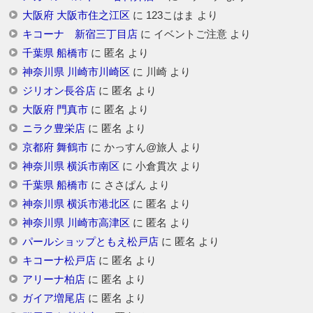
大阪府 大阪市住之江区
に
123こはま
より
キコーナ 新宿三丁目店
に
イベントご注意
より
千葉県 船橋市
に
匿名
より
神奈川県 川崎市川崎区
に
川崎
より
ジリオン長谷店
に
匿名
より
大阪府 門真市
に
匿名
より
ニラク豊栄店
に
匿名
より
京都府 舞鶴市
に
かっすん@旅人
より
神奈川県 横浜市南区
に
小倉貫次
より
千葉県 船橋市
に
ささぱん
より
神奈川県 横浜市港北区
に
匿名
より
神奈川県 川崎市高津区
に
匿名
より
パールショップともえ松戸店
に
匿名
より
キコーナ松戸店
に
匿名
より
アリーナ柏店
に
匿名
より
ガイア増尾店
に
匿名
より