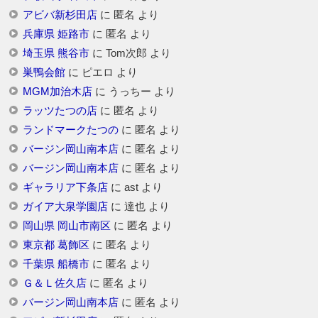
アビバ新杉田店
に
匿名
より
兵庫県 姫路市
に
匿名
より
埼玉県 熊谷市
に
Tom次郎
より
巣鴨会館
に
ピエロ
より
MGM加治木店
に
うっちー
より
ラッツたつの店
に
匿名
より
ランドマークたつの
に
匿名
より
バージン岡山南本店
に
匿名
より
バージン岡山南本店
に
匿名
より
ギャラリア下条店
に
ast
より
ガイア大泉学園店
に
達也
より
岡山県 岡山市南区
に
匿名
より
東京都 葛飾区
に
匿名
より
千葉県 船橋市
に
匿名
より
Ｇ＆Ｌ佐久店
に
匿名
より
バージン岡山南本店
に
匿名
より