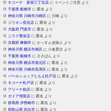
キコーナ 新宿三丁目店
に
イベントご注意
より
千葉県 船橋市
に
匿名
より
神奈川県 川崎市川崎区
に
川崎
より
ジリオン長谷店
に
匿名
より
大阪府 門真市
に
匿名
より
ニラク豊栄店
に
匿名
より
京都府 舞鶴市
に
かっすん@旅人
より
神奈川県 横浜市南区
に
小倉貫次
より
千葉県 船橋市
に
ささぱん
より
神奈川県 横浜市港北区
に
匿名
より
神奈川県 川崎市高津区
に
匿名
より
パールショップともえ松戸店
に
匿名
より
キコーナ松戸店
に
匿名
より
アリーナ柏店
に
匿名
より
ガイア増尾店
に
匿名
より
群馬県 伊勢崎市
に
匿名
より
和歌山県 岩出市
に
匿名
より