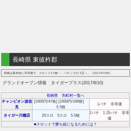
長崎県 東彼杵郡
長崎は基本的に非等価で、スロット5.5枚～・パチンコ27.5玉～。（2017/07/09）
グランドオープン情報 タイガープラス(2017/8/10)
長崎県 市町村一覧へ
チャンピオン波佐
[1000円/47枚] [1000円/188枚]
1パチ 非等価
見
5.5枚
2パチ 1.25パチ 非等
タイガー川棚店
20スロ 5スロ 5.5枚
価
■スロットで勝ち組になるためには？