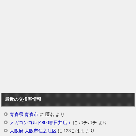
最近の交換率情報
青森県 青森市
に
匿名
より
メガコンコルド800春日井店＋
に
パチパチ
より
大阪府 大阪市住之江区
に
123こはま
より