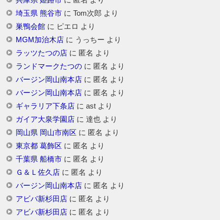
兵庫県 姫路市
に
匿名
より
埼玉県 熊谷市
に
Tom次郎
より
巣鴨会館
に
ピエロ
より
MGM加治木店
に
うっちー
より
ラッツたつの店
に
匿名
より
ランドマークたつの
に
匿名
より
バージン岡山南本店
に
匿名
より
バージン岡山南本店
に
匿名
より
ギャラリア下条店
に
ast
より
ガイア大泉学園店
に
達也
より
岡山県 岡山市南区
に
匿名
より
東京都 葛飾区
に
匿名
より
千葉県 船橋市
に
匿名
より
Ｇ＆Ｌ佐久店
に
匿名
より
バージン岡山南本店
に
匿名
より
アビバ新杉田店
に
匿名
より
アビバ新杉田店
に
匿名
より