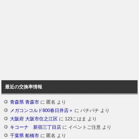
最近の交換率情報
青森県 青森市
に
匿名
より
メガコンコルド800春日井店＋
に
パチパチ
より
大阪府 大阪市住之江区
に
123こはま
より
キコーナ 新宿三丁目店
に
イベントご注意
より
千葉県 船橋市
に
匿名
より