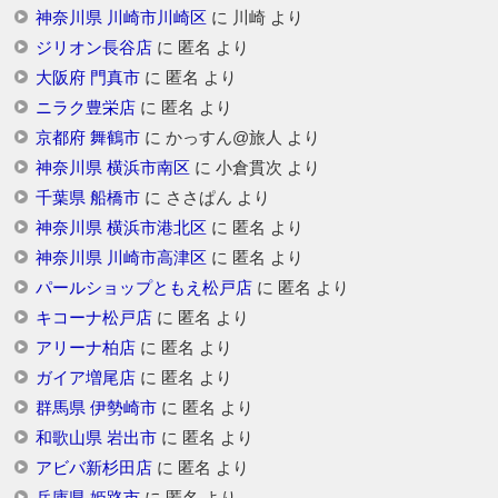
神奈川県 川崎市川崎区
に
川崎
より
ジリオン長谷店
に
匿名
より
大阪府 門真市
に
匿名
より
ニラク豊栄店
に
匿名
より
京都府 舞鶴市
に
かっすん@旅人
より
神奈川県 横浜市南区
に
小倉貫次
より
千葉県 船橋市
に
ささぱん
より
神奈川県 横浜市港北区
に
匿名
より
神奈川県 川崎市高津区
に
匿名
より
パールショップともえ松戸店
に
匿名
より
キコーナ松戸店
に
匿名
より
アリーナ柏店
に
匿名
より
ガイア増尾店
に
匿名
より
群馬県 伊勢崎市
に
匿名
より
和歌山県 岩出市
に
匿名
より
アビバ新杉田店
に
匿名
より