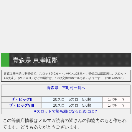
青森県 東津軽郡
青森は基本的に非等価で、スロット5.6枚～・パチンコ28玉～。等価店はほぼ無し。スロット
47枚貸し（21.3スロ）などの場合は、5.3枚交換のホールも多いようです。（2017/05/18）
青森県 市町村一覧へ
ザ・ビッグII
20スロ 5スロ 5.6枚
1パチ ？
ザ・ビッグVIII
20スロ 5スロ 5.6枚
1パチ ？
■スロットで勝ち組になるためには？
この等価店情報はメルマガ読者の皆さんの御協力のもと作られ
てます。どうもありがとうございます。