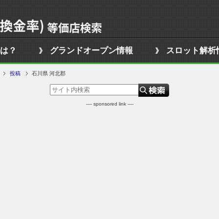
は？
グランドオープン情報
スロット解析
投稿
石川県 河北郡
---- sponsored link ----