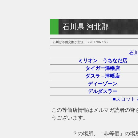
石川県 河北郡
石川は等価交換が主流。（2017/07/09）
石
ミリオン うちなだ店
タイガー津幡店
ダスラ－津幡店
ディーゾーン
デルダスラー
■スロット
この等価店情報はメルマガ読者の皆
うございます。
？の場所、「非等価」の場