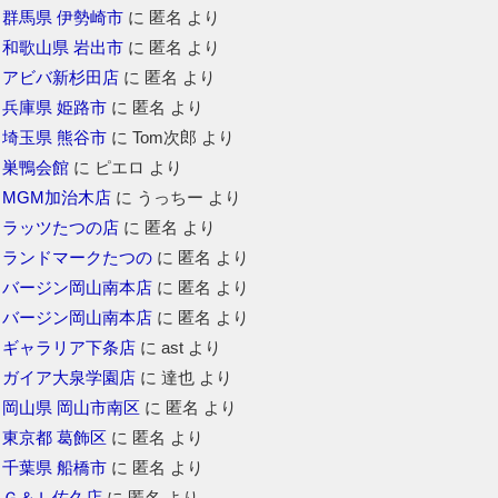
群馬県 伊勢崎市
に
匿名
より
和歌山県 岩出市
に
匿名
より
アビバ新杉田店
に
匿名
より
兵庫県 姫路市
に
匿名
より
埼玉県 熊谷市
に
Tom次郎
より
巣鴨会館
に
ピエロ
より
MGM加治木店
に
うっちー
より
ラッツたつの店
に
匿名
より
ランドマークたつの
に
匿名
より
バージン岡山南本店
に
匿名
より
バージン岡山南本店
に
匿名
より
ギャラリア下条店
に
ast
より
ガイア大泉学園店
に
達也
より
岡山県 岡山市南区
に
匿名
より
東京都 葛飾区
に
匿名
より
千葉県 船橋市
に
匿名
より
Ｇ＆Ｌ佐久店
に
匿名
より