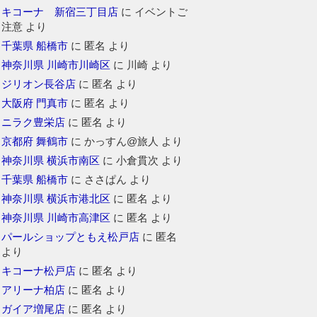
キコーナ 新宿三丁目店
に
イベントご
注意
より
千葉県 船橋市
に
匿名
より
神奈川県 川崎市川崎区
に
川崎
より
ジリオン長谷店
に
匿名
より
大阪府 門真市
に
匿名
より
ニラク豊栄店
に
匿名
より
京都府 舞鶴市
に
かっすん@旅人
より
神奈川県 横浜市南区
に
小倉貫次
より
千葉県 船橋市
に
ささぱん
より
神奈川県 横浜市港北区
に
匿名
より
神奈川県 川崎市高津区
に
匿名
より
パールショップともえ松戸店
に
匿名
より
キコーナ松戸店
に
匿名
より
アリーナ柏店
に
匿名
より
ガイア増尾店
に
匿名
より