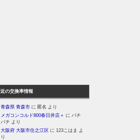
最近の交換率情報
青森県 青森市
に
匿名
より
メガコンコルド800春日井店＋
に
パチ
パチ
より
大阪府 大阪市住之江区
に
123こはま
よ
り