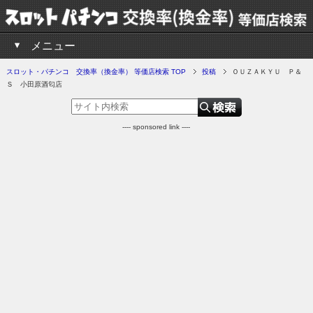
メニュー
スロット・パチンコ 交換率（換金率） 等価店検索 TOP
投稿
ＯＵＺＡＫＹＵ Ｐ＆
Ｓ 小田原酒匂店
---- sponsored link ----