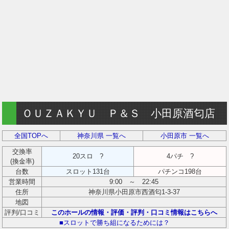
ＯＵＺＡＫＹＵ Ｐ＆Ｓ 小田原酒匂店
全国TOPへ
神奈川県 一覧へ
小田原市 一覧へ
交換率
20スロ ?
4パチ ?
(換金率)
台数
スロット131台
パチンコ198台
営業時間
9:00 ～ 22:45
住所
神奈川県小田原市西酒匂1-3-37
地図
評判/口コミ
このホールの情報・評価・評判・口コミ情報はこちらへ
■スロットで勝ち組になるためには？