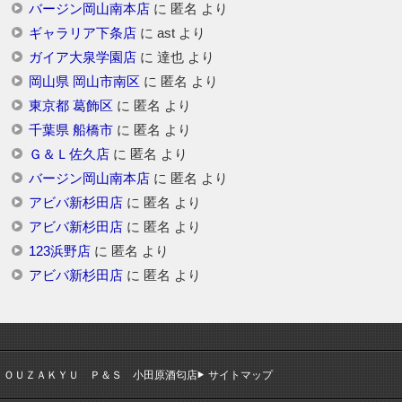
バージン岡山南本店
に
匿名
より
ギャラリア下条店
に
ast
より
ガイア大泉学園店
に
達也
より
岡山県 岡山市南区
に
匿名
より
東京都 葛飾区
に
匿名
より
千葉県 船橋市
に
匿名
より
Ｇ＆Ｌ佐久店
に
匿名
より
バージン岡山南本店
に
匿名
より
アビバ新杉田店
に
匿名
より
アビバ新杉田店
に
匿名
より
123浜野店
に
匿名
より
アビバ新杉田店
に
匿名
より
ＯＵＺＡＫＹＵ Ｐ＆Ｓ 小田原酒匂店
サイトマップ