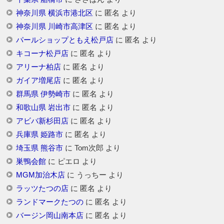
神奈川県 横浜市港北区
に
匿名
より
神奈川県 川崎市高津区
に
匿名
より
パールショップともえ松戸店
に
匿名
より
キコーナ松戸店
に
匿名
より
アリーナ柏店
に
匿名
より
ガイア増尾店
に
匿名
より
群馬県 伊勢崎市
に
匿名
より
和歌山県 岩出市
に
匿名
より
アビバ新杉田店
に
匿名
より
兵庫県 姫路市
に
匿名
より
埼玉県 熊谷市
に
Tom次郎
より
巣鴨会館
に
ピエロ
より
MGM加治木店
に
うっちー
より
ラッツたつの店
に
匿名
より
ランドマークたつの
に
匿名
より
バージン岡山南本店
に
匿名
より