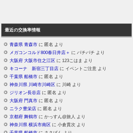
最近の交換率情報
青森県 青森市
に
匿名
より
メガコンコルド800春日井店＋
に
パチパチ
より
大阪府 大阪市住之江区
に
123こはま
より
キコーナ 新宿三丁目店
に
イベントご注意
より
千葉県 船橋市
に
匿名
より
神奈川県 川崎市川崎区
に
川崎
より
ジリオン長谷店
に
匿名
より
大阪府 門真市
に
匿名
より
ニラク豊栄店
に
匿名
より
京都府 舞鶴市
に
かっすん@旅人
より
神奈川県 横浜市南区
に
小倉貫次
より
千葉県 船橋市
に
ささぱん
より