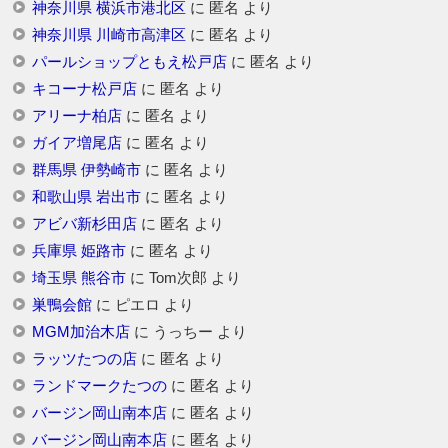
神奈川県 横浜市港北区
に
匿名
より
神奈川県 川崎市高津区
に
匿名
より
パールショップともえ松戸店
に
匿名
より
キコーナ松戸店
に
匿名
より
アリーナ柏店
に
匿名
より
ガイア増尾店
に
匿名
より
群馬県 伊勢崎市
に
匿名
より
和歌山県 岩出市
に
匿名
より
アビバ新杉田店
に
匿名
より
兵庫県 姫路市
に
匿名
より
埼玉県 熊谷市
に
Tom次郎
より
巣鴨会館
に
ピエロ
より
MGM加治木店
に
うっちー
より
ラッツたつの店
に
匿名
より
ランドマークたつの
に
匿名
より
バージン岡山南本店
に
匿名
より
バージン岡山南本店
に
匿名
より