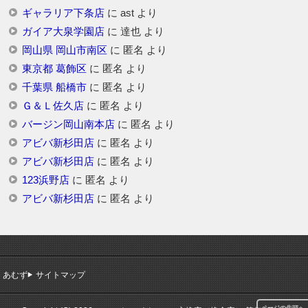
ギャラリア下条店
に
ast
より
ガイア大泉学園店
に
達也
より
岡山県 岡山市南区
に
匿名
より
東京都 葛飾区
に
匿名
より
千葉県 船橋市
に
匿名
より
Ｇ＆Ｌ佐久店
に
匿名
より
バージン岡山南本店
に
匿名
より
アビバ新杉田店
に
匿名
より
アビバ新杉田店
に
匿名
より
123浜野店
に
匿名
より
アビバ新杉田店
に
匿名
より
あむず
サイトマップ