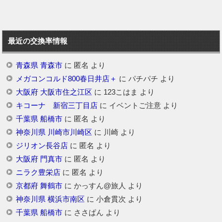
最近の交換率情報
青森県 青森市
に
匿名
より
メガコンコルド800春日井店＋
に
パチパチ
より
大阪府 大阪市住之江区
に
123こはま
より
キコーナ 新宿三丁目店
に
イベントご注意
より
千葉県 船橋市
に
匿名
より
神奈川県 川崎市川崎区
に
川崎
より
ジリオン長谷店
に
匿名
より
大阪府 門真市
に
匿名
より
ニラク豊栄店
に
匿名
より
京都府 舞鶴市
に
かっすん@旅人
より
神奈川県 横浜市南区
に
小倉貫次
より
千葉県 船橋市
に
ささぱん
より