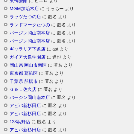
巣鴨会館
に
ピエロ
より
MGM加治木店
に
うっちー
より
ラッツたつの店
に
匿名
より
ランドマークたつの
に
匿名
より
バージン岡山南本店
に
匿名
より
バージン岡山南本店
に
匿名
より
ギャラリア下条店
に
ast
より
ガイア大泉学園店
に
達也
より
岡山県 岡山市南区
に
匿名
より
東京都 葛飾区
に
匿名
より
千葉県 船橋市
に
匿名
より
Ｇ＆Ｌ佐久店
に
匿名
より
バージン岡山南本店
に
匿名
より
アビバ新杉田店
に
匿名
より
アビバ新杉田店
に
匿名
より
123浜野店
に
匿名
より
アビバ新杉田店
に
匿名
より