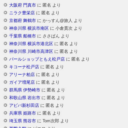
大阪府 門真市
に
匿名
より
ニラク豊栄店
に
匿名
より
京都府 舞鶴市
に
かっすん@旅人
より
神奈川県 横浜市南区
に
小倉貫次
より
千葉県 船橋市
に
ささぱん
より
神奈川県 横浜市港北区
に
匿名
より
神奈川県 川崎市高津区
に
匿名
より
パールショップともえ松戸店
に
匿名
より
キコーナ松戸店
に
匿名
より
アリーナ柏店
に
匿名
より
ガイア増尾店
に
匿名
より
群馬県 伊勢崎市
に
匿名
より
和歌山県 岩出市
に
匿名
より
アビバ新杉田店
に
匿名
より
兵庫県 姫路市
に
匿名
より
埼玉県 熊谷市
に
Tom次郎
より