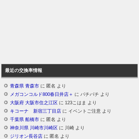
最近の交換率情報
青森県 青森市
に
匿名
より
メガコンコルド800春日井店＋
に
パチパチ
より
大阪府 大阪市住之江区
に
123こはま
より
キコーナ 新宿三丁目店
に
イベントご注意
より
千葉県 船橋市
に
匿名
より
神奈川県 川崎市川崎区
に
川崎
より
ジリオン長谷店
に
匿名
より