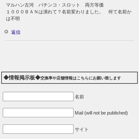
マルハン古河 パチンコ・スロット 両方等価
１０００ＢＡＮは潰れて？名前変わりました。 何て名前か
は不明
返信
◆情報掲示板◆
交換率や店舗情報はこちらにお願い致します
名前
Mail (will not be published)
サイト