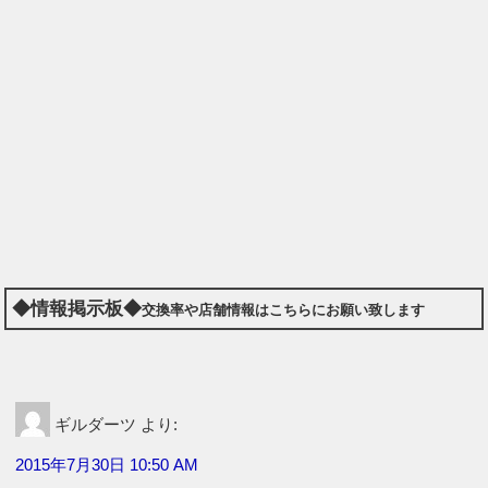
◆情報掲示板◆
交換率や店舗情報はこちらにお願い致します
ギルダーツ
より:
2015年7月30日 10:50 AM