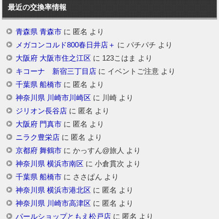
最近の交換率情報
青森県 青森市
に
匿名
より
メガコンコルド800春日井店＋
に
パチパチ
より
大阪府 大阪市住之江区
に
123こはま
より
キコーナ 新宿三丁目店
に
イベントご注意
より
千葉県 船橋市
に
匿名
より
神奈川県 川崎市川崎区
に
川崎
より
ジリオン長谷店
に
匿名
より
大阪府 門真市
に
匿名
より
ニラク豊栄店
に
匿名
より
京都府 舞鶴市
に
かっすん@旅人
より
神奈川県 横浜市南区
に
小倉貫次
より
千葉県 船橋市
に
ささぱん
より
神奈川県 横浜市港北区
に
匿名
より
神奈川県 川崎市高津区
に
匿名
より
パールショップともえ松戸店
に
匿名
より