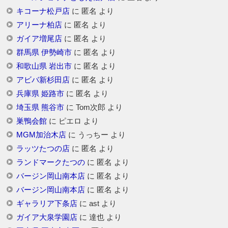
キコーナ松戸店
に
匿名
より
アリーナ柏店
に
匿名
より
ガイア増尾店
に
匿名
より
群馬県 伊勢崎市
に
匿名
より
和歌山県 岩出市
に
匿名
より
アビバ新杉田店
に
匿名
より
兵庫県 姫路市
に
匿名
より
埼玉県 熊谷市
に
Tom次郎
より
巣鴨会館
に
ピエロ
より
MGM加治木店
に
うっちー
より
ラッツたつの店
に
匿名
より
ランドマークたつの
に
匿名
より
バージン岡山南本店
に
匿名
より
バージン岡山南本店
に
匿名
より
ギャラリア下条店
に
ast
より
ガイア大泉学園店
に
達也
より