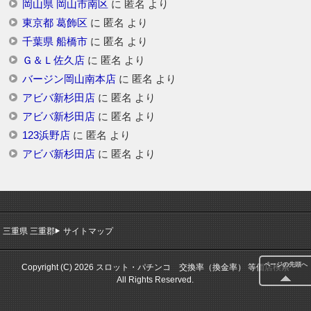
岡山県 岡山市南区
に
匿名
より
東京都 葛飾区
に
匿名
より
千葉県 船橋市
に
匿名
より
Ｇ＆Ｌ佐久店
に
匿名
より
バージン岡山南本店
に
匿名
より
アビバ新杉田店
に
匿名
より
アビバ新杉田店
に
匿名
より
123浜野店
に
匿名
より
アビバ新杉田店
に
匿名
より
三重県 三重郡
サイトマップ
ページの先頭へ
Copyright (C) 2026 スロット・パチンコ 交換率（換金率） 等価店検索
All Rights Reserved.