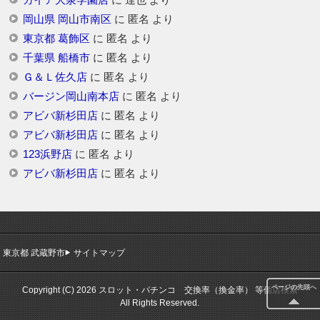
岡山県 岡山市南区
に
匿名
より
東京都 葛飾区
に
匿名
より
千葉県 船橋市
に
匿名
より
Ｇ＆Ｌ佐久店
に
匿名
より
バージン岡山南本店
に
匿名
より
アビバ新杉田店
に
匿名
より
アビバ新杉田店
に
匿名
より
123浜野店
に
匿名
より
アビバ新杉田店
に
匿名
より
東京都 武蔵野市
サイトマップ
ページの先頭へ
Copyright (C) 2026 スロット・パチンコ 交換率（換金率） 等価店検索
All Rights Reserved.