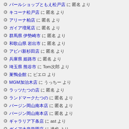
パールショップともえ松戸店
に
匿名
より
キコーナ松戸店
に
匿名
より
アリーナ柏店
に
匿名
より
ガイア増尾店
に
匿名
より
群馬県 伊勢崎市
に
匿名
より
和歌山県 岩出市
に
匿名
より
アビバ新杉田店
に
匿名
より
兵庫県 姫路市
に
匿名
より
埼玉県 熊谷市
に
Tom次郎
より
巣鴨会館
に
ピエロ
より
MGM加治木店
に
うっちー
より
ラッツたつの店
に
匿名
より
ランドマークたつの
に
匿名
より
バージン岡山南本店
に
匿名
より
バージン岡山南本店
に
匿名
より
ギャラリア下条店
に
ast
より
ガイア大泉学園店
に
達也
より