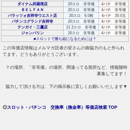
ダイナム武蔵境店
20スロ 非等価
4パチ 非等価
ＢＥＬＦＡＮ
20スロ 非等価
4パチ 非等価
パラッツォ吉祥寺ウエスト店
20スロ 6.0枚
4パチ 30.0玉
パチンコグランド吉祥寺
20スロ 非等価
4パチ 非等価
テンガイ・三鷹店
21.3スロ 非等価
4パチ 非等価
ジャンバリン
20スロ 非等価
4パチ 非等価
■スロットで勝ち組になるためには？
この等価店情報はメルマガ読者の皆さんの御協力のもと作られ
てます。どうもありがとうございます。
？の場所、「非等価」の場所、間違ってる箇所など、情報随時
募集してます！
協力して頂ける方は、下の掲示板に宜しくお願いいたします▼
◎
スロット・パチンコ 交換率（換金率）等価店検索 TOP