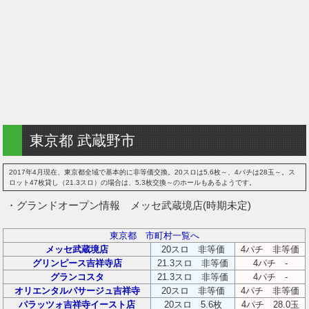
東京都 武蔵野市
2017年4月現在、東京都全域で基本的に非等価交換。20スロは5.6枚～、4パチは28玉～。ス
ロット47枚貸し（21.3スロ）の場合は、5.3枚交換～のホールもあるようです。
・グランドオープン情報 メッセ武蔵境店(時期未定)
東京都 市町村一覧へ
メッセ武蔵境店
20スロ 非等価
4パチ 非等価
グリンピース吉祥寺店
21.3スロ 非等価
4パチ -
グランコスタ
21.3スロ 非等価
4パチ -
オリエンタルパサージュ吉祥寺
20スロ 非等価
4パチ 非等価
パラッツォ吉祥寺イースト店
20スロ 5.6枚
4パチ 28.0玉