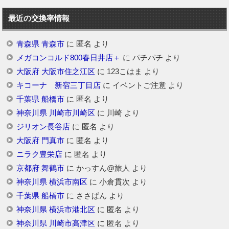
最近の交換率情報
青森県 青森市
に
匿名
より
メガコンコルド800春日井店＋
に
パチパチ
より
大阪府 大阪市住之江区
に
123こはま
より
キコーナ 新宿三丁目店
に
イベントご注意
より
千葉県 船橋市
に
匿名
より
神奈川県 川崎市川崎区
に
川崎
より
ジリオン長谷店
に
匿名
より
大阪府 門真市
に
匿名
より
ニラク豊栄店
に
匿名
より
京都府 舞鶴市
に
かっすん@旅人
より
神奈川県 横浜市南区
に
小倉貫次
より
千葉県 船橋市
に
ささぱん
より
神奈川県 横浜市港北区
に
匿名
より
神奈川県 川崎市高津区
に
匿名
より