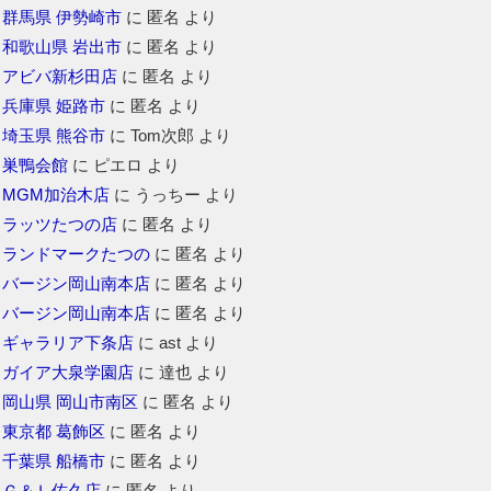
群馬県 伊勢崎市
に
匿名
より
和歌山県 岩出市
に
匿名
より
アビバ新杉田店
に
匿名
より
兵庫県 姫路市
に
匿名
より
埼玉県 熊谷市
に
Tom次郎
より
巣鴨会館
に
ピエロ
より
MGM加治木店
に
うっちー
より
ラッツたつの店
に
匿名
より
ランドマークたつの
に
匿名
より
バージン岡山南本店
に
匿名
より
バージン岡山南本店
に
匿名
より
ギャラリア下条店
に
ast
より
ガイア大泉学園店
に
達也
より
岡山県 岡山市南区
に
匿名
より
東京都 葛飾区
に
匿名
より
千葉県 船橋市
に
匿名
より
Ｇ＆Ｌ佐久店
に
匿名
より