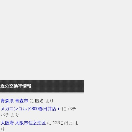
最近の交換率情報
青森県 青森市
に
匿名
より
メガコンコルド800春日井店＋
に
パチ
パチ
より
大阪府 大阪市住之江区
に
123こはま
よ
り