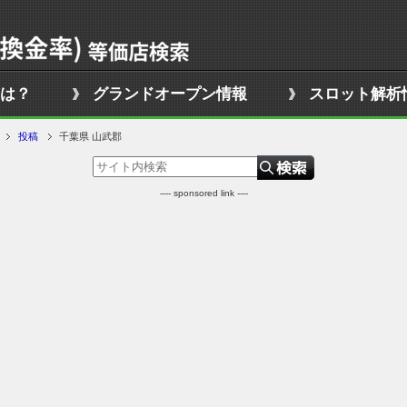
は？
グランドオープン情報
スロット解析
投稿
千葉県 山武郡
---- sponsored link ----