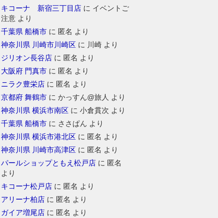
キコーナ 新宿三丁目店
に
イベントご
注意
より
千葉県 船橋市
に
匿名
より
神奈川県 川崎市川崎区
に
川崎
より
ジリオン長谷店
に
匿名
より
大阪府 門真市
に
匿名
より
ニラク豊栄店
に
匿名
より
京都府 舞鶴市
に
かっすん@旅人
より
神奈川県 横浜市南区
に
小倉貫次
より
千葉県 船橋市
に
ささぱん
より
神奈川県 横浜市港北区
に
匿名
より
神奈川県 川崎市高津区
に
匿名
より
パールショップともえ松戸店
に
匿名
より
キコーナ松戸店
に
匿名
より
アリーナ柏店
に
匿名
より
ガイア増尾店
に
匿名
より