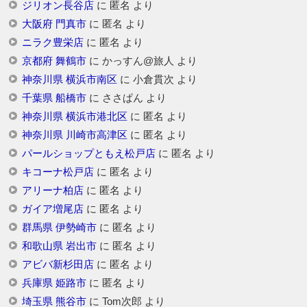
ジリオン長谷店
に
匿名
より
大阪府 門真市
に
匿名
より
ニラク豊栄店
に
匿名
より
京都府 舞鶴市
に
かっすん@旅人
より
神奈川県 横浜市南区
に
小倉貫次
より
千葉県 船橋市
に
ささぱん
より
神奈川県 横浜市港北区
に
匿名
より
神奈川県 川崎市高津区
に
匿名
より
パールショップともえ松戸店
に
匿名
より
キコーナ松戸店
に
匿名
より
アリーナ柏店
に
匿名
より
ガイア増尾店
に
匿名
より
群馬県 伊勢崎市
に
匿名
より
和歌山県 岩出市
に
匿名
より
アビバ新杉田店
に
匿名
より
兵庫県 姫路市
に
匿名
より
埼玉県 熊谷市
に
Tom次郎
より