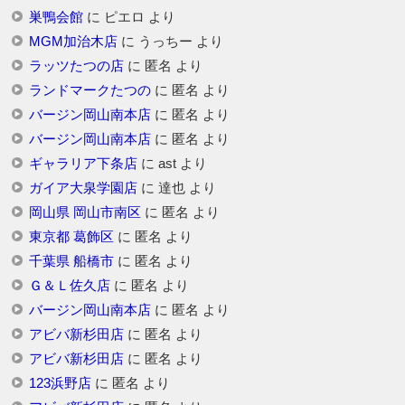
巣鴨会館
に
ピエロ
より
MGM加治木店
に
うっちー
より
ラッツたつの店
に
匿名
より
ランドマークたつの
に
匿名
より
バージン岡山南本店
に
匿名
より
バージン岡山南本店
に
匿名
より
ギャラリア下条店
に
ast
より
ガイア大泉学園店
に
達也
より
岡山県 岡山市南区
に
匿名
より
東京都 葛飾区
に
匿名
より
千葉県 船橋市
に
匿名
より
Ｇ＆Ｌ佐久店
に
匿名
より
バージン岡山南本店
に
匿名
より
アビバ新杉田店
に
匿名
より
アビバ新杉田店
に
匿名
より
123浜野店
に
匿名
より