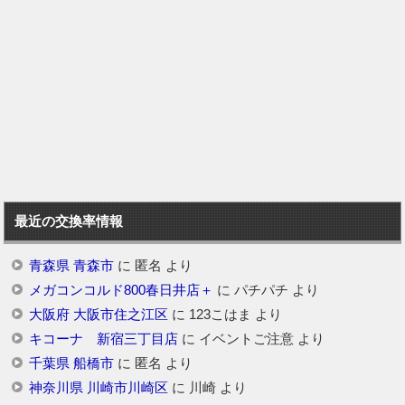
最近の交換率情報
青森県 青森市
に
匿名
より
メガコンコルド800春日井店＋
に
パチパチ
より
大阪府 大阪市住之江区
に
123こはま
より
キコーナ 新宿三丁目店
に
イベントご注意
より
千葉県 船橋市
に
匿名
より
神奈川県 川崎市川崎区
に
川崎
より