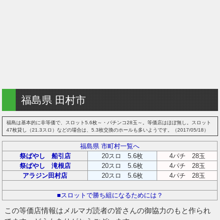
福島県 田村市
福島は基本的に非等価で、スロット5.6枚～・パチンコ28玉～。等価店はほぼ無し。スロット
47枚貸し（21.3スロ）などの場合は、5.3枚交換のホールも多いようです。（2017/05/18）
福島県 市町村一覧へ
祭ばやし 船引店
20スロ 5.6枚
4パチ 28玉
祭ばやし 滝根店
20スロ 5.6枚
4パチ 28玉
アラジン田村店
20スロ 5.6枚
4パチ 28玉
■スロットで勝ち組になるためには？
この等価店情報はメルマガ読者の皆さんの御協力のもと作られ