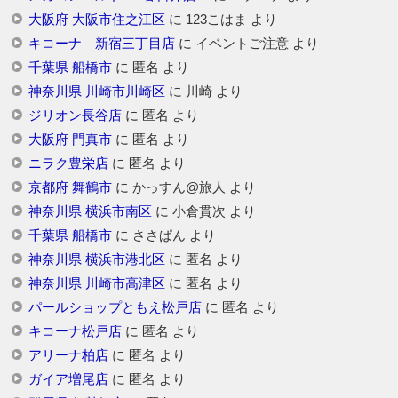
大阪府 大阪市住之江区
に
123こはま
より
キコーナ 新宿三丁目店
に
イベントご注意
より
千葉県 船橋市
に
匿名
より
神奈川県 川崎市川崎区
に
川崎
より
ジリオン長谷店
に
匿名
より
大阪府 門真市
に
匿名
より
ニラク豊栄店
に
匿名
より
京都府 舞鶴市
に
かっすん@旅人
より
神奈川県 横浜市南区
に
小倉貫次
より
千葉県 船橋市
に
ささぱん
より
神奈川県 横浜市港北区
に
匿名
より
神奈川県 川崎市高津区
に
匿名
より
パールショップともえ松戸店
に
匿名
より
キコーナ松戸店
に
匿名
より
アリーナ柏店
に
匿名
より
ガイア増尾店
に
匿名
より