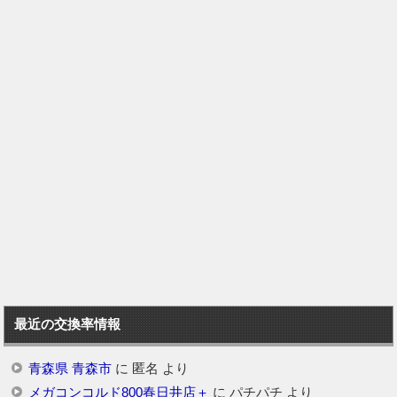
最近の交換率情報
青森県 青森市
に
匿名
より
メガコンコルド800春日井店＋
に
パチパチ
より