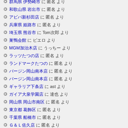
群馬県 伊勢崎市
に
匿名
より
和歌山県 岩出市
に
匿名
より
アビバ新杉田店
に
匿名
より
兵庫県 姫路市
に
匿名
より
埼玉県 熊谷市
に
Tom次郎
より
巣鴨会館
に
ピエロ
より
MGM加治木店
に
うっちー
より
ラッツたつの店
に
匿名
より
ランドマークたつの
に
匿名
より
バージン岡山南本店
に
匿名
より
バージン岡山南本店
に
匿名
より
ギャラリア下条店
に
ast
より
ガイア大泉学園店
に
達也
より
岡山県 岡山市南区
に
匿名
より
東京都 葛飾区
に
匿名
より
千葉県 船橋市
に
匿名
より
Ｇ＆Ｌ佐久店
に
匿名
より