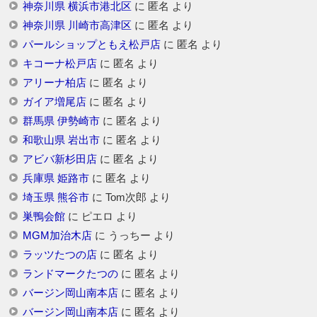
神奈川県 横浜市港北区
に
匿名
より
神奈川県 川崎市高津区
に
匿名
より
パールショップともえ松戸店
に
匿名
より
キコーナ松戸店
に
匿名
より
アリーナ柏店
に
匿名
より
ガイア増尾店
に
匿名
より
群馬県 伊勢崎市
に
匿名
より
和歌山県 岩出市
に
匿名
より
アビバ新杉田店
に
匿名
より
兵庫県 姫路市
に
匿名
より
埼玉県 熊谷市
に
Tom次郎
より
巣鴨会館
に
ピエロ
より
MGM加治木店
に
うっちー
より
ラッツたつの店
に
匿名
より
ランドマークたつの
に
匿名
より
バージン岡山南本店
に
匿名
より
バージン岡山南本店
に
匿名
より