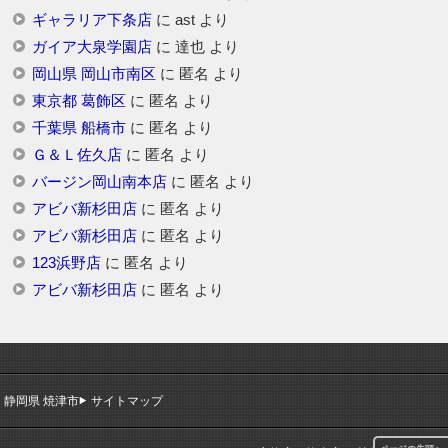
ギャラリア下条店
に
ast
より
ガイア大泉学園店
に
達也
より
岡山県 岡山市南区
に
匿名
より
東京都 葛飾区
に
匿名
より
千葉県 船橋市
に
匿名
より
Ｇ＆Ｌ佐久店
に
匿名
より
バージン岡山南本店
に
匿名
より
アビバ新杉田店
に
匿名
より
アビバ新杉田店
に
匿名
より
123浜野店
に
匿名
より
アビバ新杉田店
に
匿名
より
静岡県 焼津市
サイトマップ