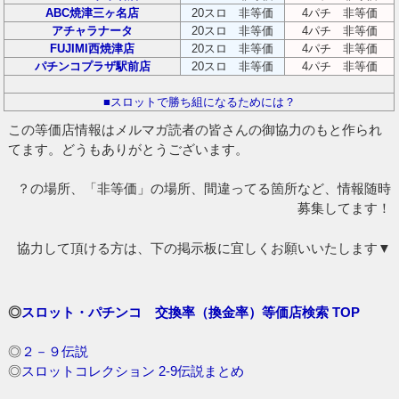
ABC焼津三ヶ名店
20スロ 非等価
4パチ 非等価
アチャラナータ
20スロ 非等価
4パチ 非等価
FUJIMI西焼津店
20スロ 非等価
4パチ 非等価
パチンコプラザ駅前店
20スロ 非等価
4パチ 非等価
■スロットで勝ち組になるためには？
この等価店情報はメルマガ読者の皆さんの御協力のもと作られ
てます。どうもありがとうございます。
？の場所、「非等価」の場所、間違ってる箇所など、情報随時
募集してます！
協力して頂ける方は、下の掲示板に宜しくお願いいたします▼
◎
スロット・パチンコ 交換率（換金率）等価店検索 TOP
◎
２－９伝説
◎
スロットコレクション 2-9伝説まとめ