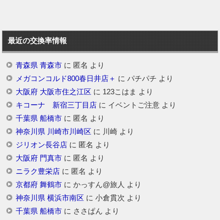
最近の交換率情報
青森県 青森市
に
匿名
より
メガコンコルド800春日井店＋
に
パチパチ
より
大阪府 大阪市住之江区
に
123こはま
より
キコーナ 新宿三丁目店
に
イベントご注意
より
千葉県 船橋市
に
匿名
より
神奈川県 川崎市川崎区
に
川崎
より
ジリオン長谷店
に
匿名
より
大阪府 門真市
に
匿名
より
ニラク豊栄店
に
匿名
より
京都府 舞鶴市
に
かっすん@旅人
より
神奈川県 横浜市南区
に
小倉貫次
より
千葉県 船橋市
に
ささぱん
より